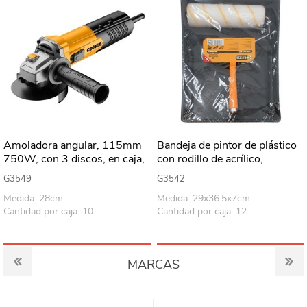
Amoladora angular, 115mm
Bandeja de pintor de plástico
750W, con 3 discos, en caja,
con rodillo de acrílico,
Coofix
230mm/5.7, Coofix
G3549
G3542
Medida: 28cm
Medida: 29x36.5x7cm
Cantidad por caja: 10
Cantidad por caja: 12
MARCAS