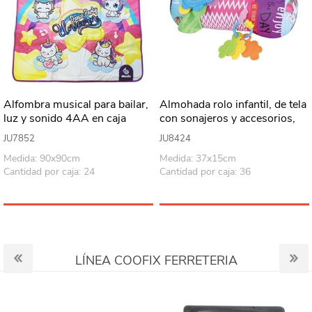
Alfombra musical para bailar,
Almohada rolo infantil, de tela
luz y sonido 4AA en caja
con sonajeros y accesorios,
en cartón
JU7852
JU8424
Medida: 90x90cm
Medida: 37x15cm
Cantidad por caja: 24
Cantidad por caja: 36
LÍNEA COOFIX FERRETERIA