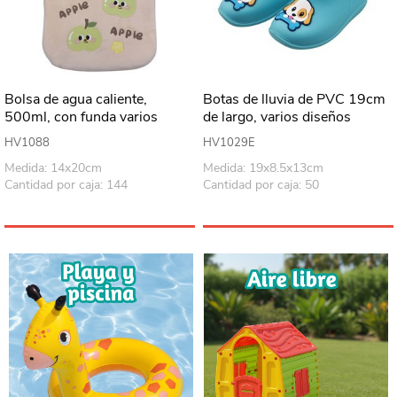
Bolsa de agua caliente,
Botas de lluvia de PVC 19cm
500ml, con funda varios
de largo, varios diseños
colores
HV1088
HV1029E
Medida: 14x20cm
Medida: 19x8.5x13cm
Cantidad por caja: 144
Cantidad por caja: 50