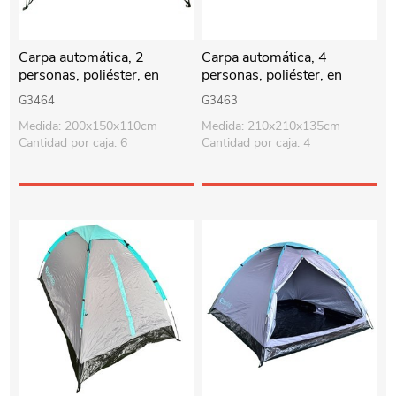
Carpa automática, 2
Carpa automática, 4
personas, poliéster, en
personas, poliéster, en
sobre, Berlina Outdoor
sobre, Berlina Outdoor
G3464
G3463
Medida: 200x150x110cm
Medida: 210x210x135cm
Cantidad por caja: 6
Cantidad por caja: 4