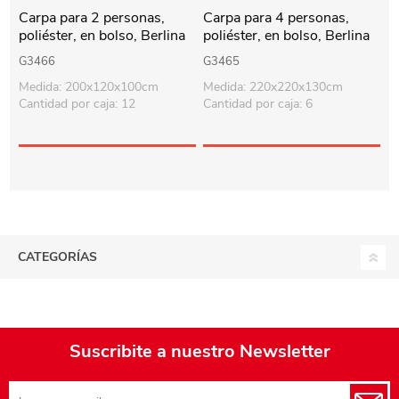
Carpa para 2 personas,
Carpa para 4 personas,
poliéster, en bolso, Berlina
poliéster, en bolso, Berlina
Outdoor
Outdoor
G3466
G3465
Medida: 200x120x100cm
Medida: 220x220x130cm
Cantidad por caja: 12
Cantidad por caja: 6
CATEGORÍAS
Suscribite a nuestro Newsletter