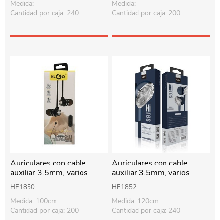
Medida:
Medida:
Cantidad por caja: 240
Cantidad por caja: 200
Auriculares con cable
Auriculares con cable
auxiliar 3.5mm, varios
auxiliar 3.5mm, varios
colores, KLGO en caja
colores, KLGO en caja
HE1850
HE1852
Medida: 100cm
Medida: 120cm
Cantidad por caja: 200
Cantidad por caja: 240