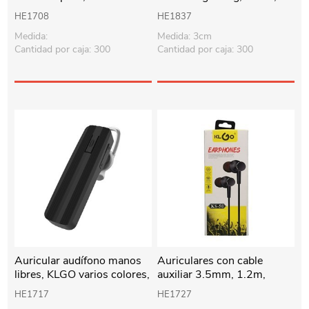
macho, KLGO en caja
caja
HE1708
HE1837
Medida:
Medida: 3cm
Cantidad por caja: 300
Cantidad por caja: 300
Auricular audífono manos
Auriculares con cable
libres, KLGO varios colores,
auxiliar 3.5mm, 1.2m,
en caja
KLGO varios colores, en
HE1717
HE1727
caja