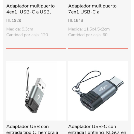
Adaptador multipuerto
Adaptador multipuerto
4en1, USB-C a USB,
7en1 USB-C a
KLGO, en caja
USB/HDMI/SD, KLGO en
HE1929
HE1848
caja
Medida: 9.3cm
Medida: 11.5x4.5x2cm
Cantidad por caja: 120
Cantidad por caja: 60
Adaptador USB con
Adaptador USB-C con
entrada tipo C, hembra a
entrada lightning, KLGO, en