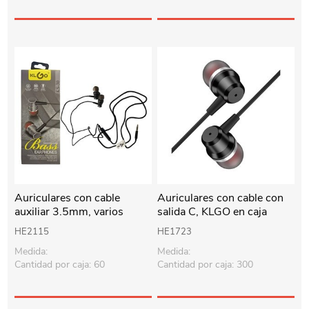
Auriculares con cable
Auriculares con cable con
auxiliar 3.5mm, varios
salida C, KLGO en caja
colores, KLGO en caja
HE2115
HE1723
Medida:
Medida:
Cantidad por caja: 60
Cantidad por caja: 300