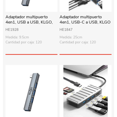
Adaptador multipuerto
Adaptador multipuerto
4en1, USB a USB, KLGO,
4en1, USB-C a USB, KLGO
en caja
en caja
HE1928
HE1847
Medida: 9.5cm
Medida: 25cm
Cantidad por caja: 120
Cantidad por caja: 120