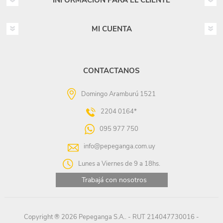
INFORMACIÓN PARA EL CLIENTE
MI CUENTA
CONTACTANOS
Domingo Aramburú 1521
2204 0164*
095 977 750
info@pepeganga.com.uy
Lunes a Viernes de 9 a 18hs.
Trabajá con nosotros
Copyright ® 2026 Pepeganga S.A.. - RUT 214047730016 -