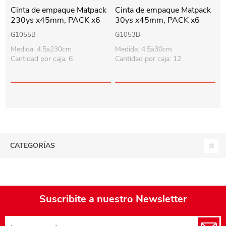
Cinta de empaque Matpack
Cinta de empaque Matpack
230ys x45mm, PACK x6
30ys x45mm, PACK x6
rollos, TRANSPARENTE
rollos, TRANSPARENTE
G1055B
G1053B
Medida: 4.5x230cm
Medida: 4.5x30cm
Cantidad por caja: 6
Cantidad por caja: 12
CATEGORÍAS
Suscribite a nuestro Newsletter