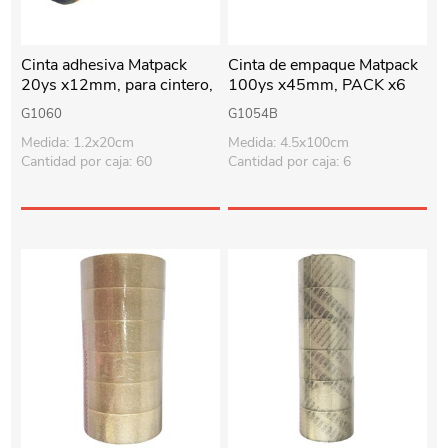
Cinta adhesiva Matpack
Cinta de empaque Matpack
20ys x12mm, para cintero,
100ys x45mm, PACK x6
PACK x12 rollos
rollos, TRANSPARENTE
G1060
G1054B
Medida: 1.2x20cm
Medida: 4.5x100cm
Cantidad por caja: 60
Cantidad por caja: 6