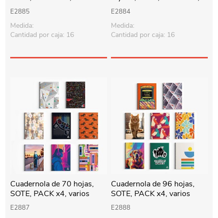
diseños
diseños
E2885
E2884
Medida:
Medida:
Cantidad por caja: 16
Cantidad por caja: 16
Cuadernola de 70 hojas,
Cuadernola de 96 hojas,
SOTE, PACK x4, varios
SOTE, PACK x4, varios
diseños
diseños
E2887
E2888