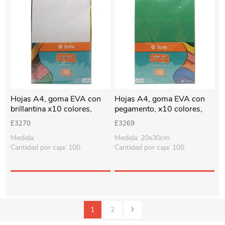
Hojas A4, goma EVA con
Hojas A4, goma EVA con
brillantina x10 colores,
pegamento, x10 colores,
SOTE
SOTE
E3270
E3269
Medida:
Medida: 20x30cm
Cantidad por caja: 100
Cantidad por caja: 100
1
2