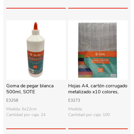
Goma de pegar blanca
Hojas A4, cartón corrugado
500ml, SOTE
metalizado x10 colores,
SOTE
E3258
E3273
Medida: 6x22cm
Medida:
Cantidad por caja: 24
Cantidad por caja: 100