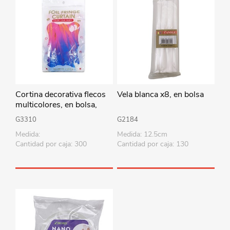
Cortina decorativa flecos
Vela blanca x8, en bolsa
multicolores, en bolsa,
varios colores
G3310
G2184
Medida:
Medida: 12.5cm
Cantidad por caja: 300
Cantidad por caja: 130