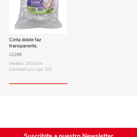
Cinta doble faz
transparente,
2mx3cmx1mm
G2288
Medida: 200x3cm
Cantidad por caja: 200
Suscribite a nuestro Newsletter