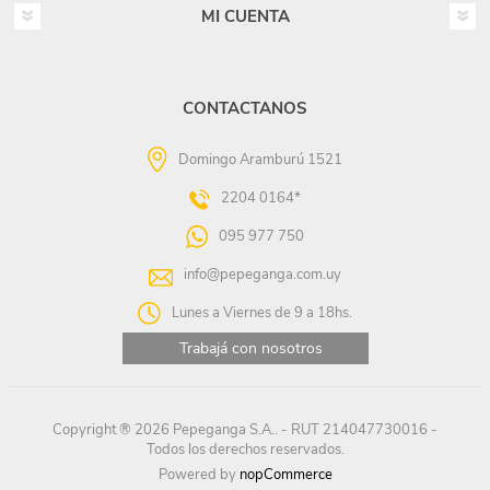
MI CUENTA
CONTACTANOS
Domingo Aramburú 1521
2204 0164*
095 977 750
info@pepeganga.com.uy
Lunes a Viernes de 9 a 18hs.
Trabajá con nosotros
Copyright ® 2026 Pepeganga S.A.. - RUT 214047730016 -
Todos los derechos reservados.
Powered by
nopCommerce