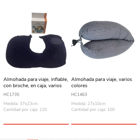
Almohada para viaje, inflable,
Almohada para viaje, varios
con broche, en caja, varios
colores
colores
HC1735
HC1463
Medida: 37x23cm
Medida: 27x10cm
Cantidad por caja: 120
Cantidad por caja: 100