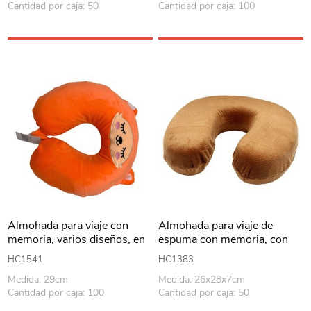
Cantidad por caja: 50
Cantidad por caja: 100
Almohada para viaje con
Almohada para viaje de
memoria, varios diseños, en
espuma con memoria, con
bolsa
cierre, varios colores
HC1541
HC1383
Medida: 29cm
Medida: 26x28x7cm
Cantidad por caja: 100
Cantidad por caja: 50