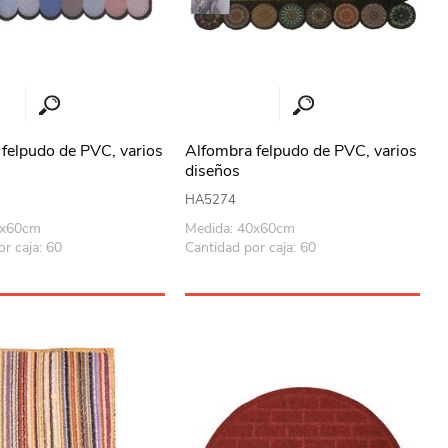
felpudo de PVC, varios
Alfombra felpudo de PVC, varios
diseños
HA5274
0x60cm
Medida: 40x60cm
r caja: 60
Cantidad por caja: 60