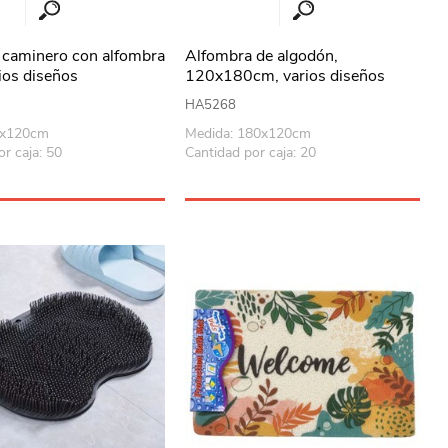
 caminero con alfombra
Alfombra de algodón,
rios diseños
120x180cm, varios diseños
HA5268
0x120cm
Medida: 180x120cm
r caja: 50
Cantidad por caja: 20