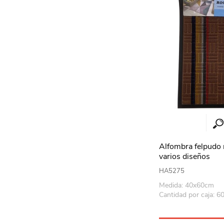
Alfombra felpudo
varios diseños
HA5275
Medida: 40x60cm
Cantidad por caja: 6