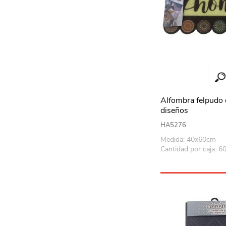
Alfombra felpudo 
diseños
HA5276
Medida: 40x60cm
Cantidad por caja: 6