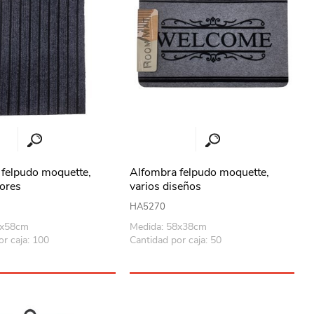
felpudo moquette,
Alfombra felpudo moquette,
lores
varios diseños
HA5270
8x58cm
Medida: 58x38cm
or caja: 100
Cantidad por caja: 50