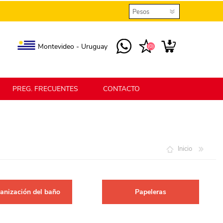
Montevideo - Uruguay
(0)
PREG. FRECUENTES
CONTACTO
elmax
Berlina Home
Inicio
erlina Home Jardín
Berlina Home Textil
anización del baño
Papeleras
KLGO
SHPLAST