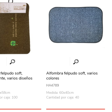
felpudo soft,
Alfombra felpudo soft, varios
nte, varios diseños
colores
HA4789
8x58cm
Medida: 60x40cm
or caja: 100
Cantidad por caja: 40