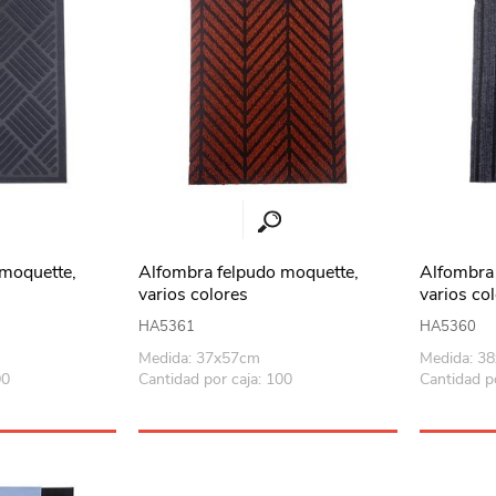
 moquette,
Alfombra felpudo moquette,
Alfombra 
varios colores
varios co
HA5361
HA5360
Medida: 37x57cm
Medida: 3
00
Cantidad por caja: 100
Cantidad p