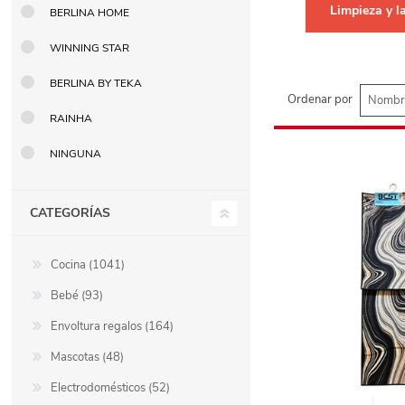
Limpieza y l
BERLINA HOME
Berlina Air
GPLAST
WINNING STAR
BERLINA BY TEKA
Ordenar por
BERLINA GLASS
GALA
RAINHA
NINGUNA
Berlina Home Muebles
Berlina Outdoor
CATEGORÍAS
HOCO
PILTUR
Cocina (1041)
Bebé (93)
KEMEI
Beauty Angel
Envoltura regalos (164)
Mascotas (48)
Ninguna
Sote
Electrodomésticos (52)