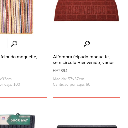
felpudo moquette,
Alfombra felpudo moquette,
semicírculo Bienvenido, varios
colores
HA2894
4x33cm
Medida: 57x37cm
or caja: 100
Cantidad por caja: 60