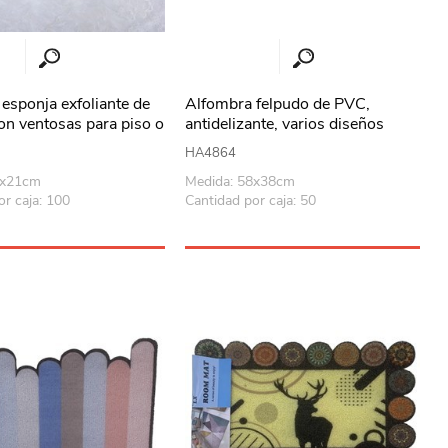
esponja exfoliante de
Alfombra felpudo de PVC,
con ventosas para piso o
antidelizante, varios diseños
 bolsa varios colores
HA4864
9x21cm
Medida: 58x38cm
or caja: 100
Cantidad por caja: 50