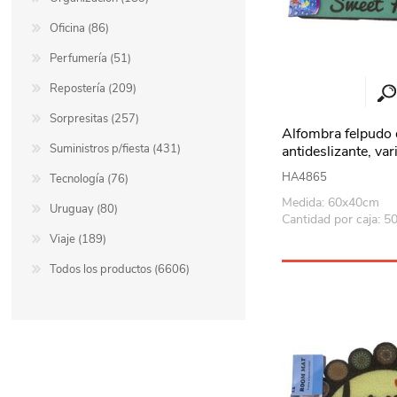
Oficina (86)
Perfumería (51)
Repostería (209)
Sorpresitas (257)
Alfombra felpudo
Suministros p/fiesta (431)
antideslizante, va
HA4865
Tecnología (76)
Medida: 60x40cm
Uruguay (80)
Cantidad por caja: 5
Viaje (189)
Todos los productos (6606)