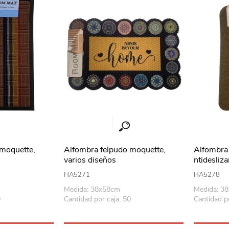
 moquette,
Alfombra felpudo moquette,
Alfombra 
varios diseños
ntidesliza
HA5271
HA5278
Medida: 38x58cm
Medida: 3
0
Cantidad por caja: 50
Cantidad p