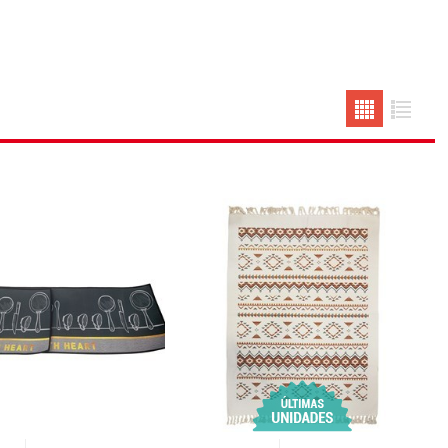
erlina Travel
mom
RAINHA
Maxeb
oofix
BEIFA
estway
Jilong
T&G
Armoric