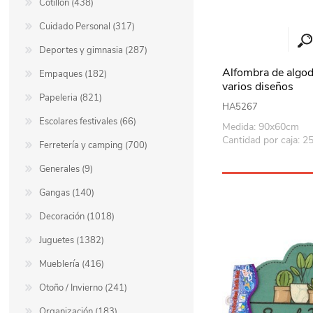
Cotillón (438)
Cuidado Personal (317)
Deportes y gimnasia (287)
Alfombra de algo
Empaques (182)
varios diseños
Papeleria (821)
HA5267
Escolares festivales (66)
Medida: 90x60cm
Cantidad por caja: 2
Ferretería y camping (700)
Generales (9)
Gangas (140)
Decoración (1018)
Juguetes (1382)
Mueblería (416)
Otoño / Invierno (241)
Organización (183)