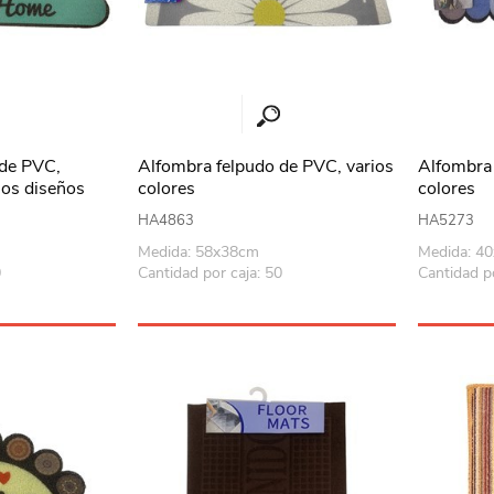
Playa y piscina
Juguetes para jardín
Rodados
Mobiliario-adornos-acces.
 de PVC,
Alfombra felpudo de PVC, varios
Alfombra 
rios diseños
colores
colores
Instrumentos musicales
HA4863
HA5273
Casas,castillos y muebles
Medida: 58x38cm
Medida: 4
0
Cantidad por caja: 50
Cantidad po
Amansaloco-spinner-
trompo
Ciencia
Juegos de salón
Bloques para armar