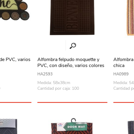
de PVC, varios
Alfombra felpudo moquette y
Alfombra 
PVC, con diseño, varios colores
chica
HA2593
HA0989
Medida: 58x38cm
Medida: 5
0
Cantidad por caja: 100
Cantidad p