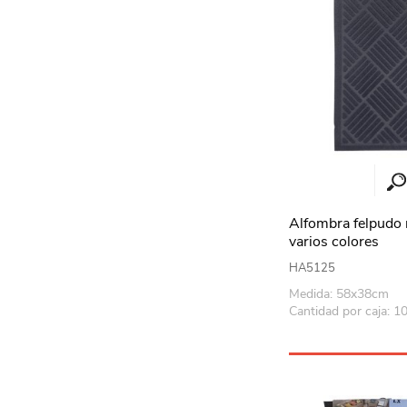
Alfombra felpudo
varios colores
HA5125
Medida: 58x38cm
Cantidad por caja: 1