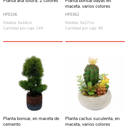
Planta alta totora, 2 colores
Planta bonsai bayas en
maceta, varios colores
HF0336
HF0362
Medida: 6x44cm
Medida: 9x27cm
Cantidad por caja: 144
Cantidad por caja: 48
Planta bonsai, en maceta de
Planta cactus suculenta, en
cemento
maceta, varios colores