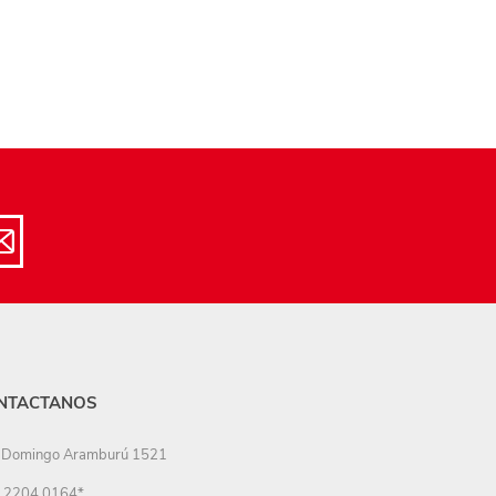
NTACTANOS
Domingo Aramburú 1521
2204 0164*