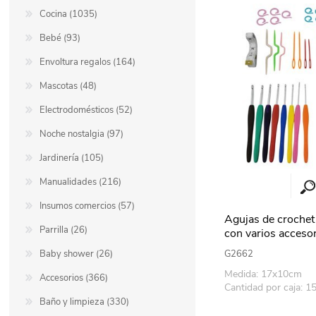
Cocina (1035)
Berlina Air
GPLAST
Bebé (93)
Envoltura regalos (164)
Mascotas (48)
BERLINA GLASS
GALA
Electrodomésticos (52)
Noche nostalgia (97)
Berlina Home Muebles
Berlina Outdoor
Jardinería (105)
Manualidades (216)
HOCO
PILTUR
Insumos comercios (57)
Agujas de crochet
Parrilla (26)
con varios accesor
plástico
KEMEI
Beauty Angel
Baby shower (26)
G2662
Medida: 17x10cm
Accesorios (366)
Cantidad por caja: 1
Ninguna
Sote
Baño y limpieza (330)