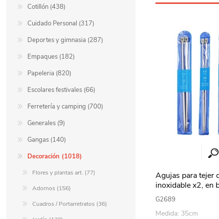
Cotillón (438)
Cuidado Personal (317)
Deportes y gimnasia (287)
Empaques (182)
Papeleria (820)
Escolares festivales (66)
Ferretería y camping (700)
Generales (9)
Gangas (140)
Decoración (1018)
Flores y plantas art. (77)
Agujas para tejer 
inoxidable x2, en 
Adornos (156)
medidas
G2689
Cuadros / Portarretratos (36)
Medida: 35cm