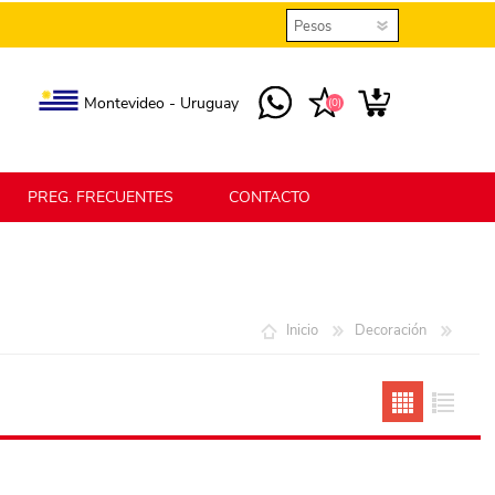
Montevideo - Uruguay
(0)
PREG. FRECUENTES
CONTACTO
elmax
Berlina Home
Inicio
Decoración
erlina Home Jardín
Berlina Home Textil
KLGO
SHPLAST