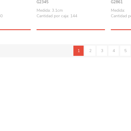
G2345
G2861
Playa y piscina
Medida: 3.1cm
Medida:
Juguetes para jardín
60
Cantidad por caja: 144
Cantidad p
Rodados
Mobiliario-adornos-acces.
Instrumentos musicales
1
2
3
4
5
Casas,castillos y muebles
Amansaloco-spinner-
trompo
Ciencia
Juegos de salón
Bloques para armar