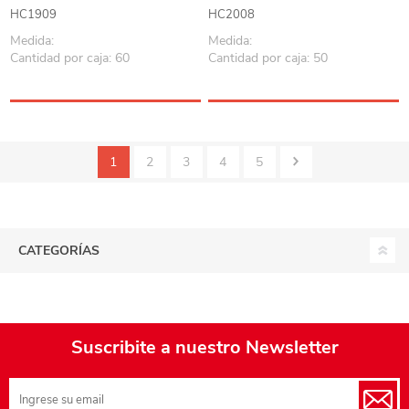
PACK x12, varios colores
HC1909
HC2008
Medida:
Medida:
Cantidad por caja: 60
Cantidad por caja: 50
1
2
3
4
5
CATEGORÍAS
Suscribite a nuestro Newsletter