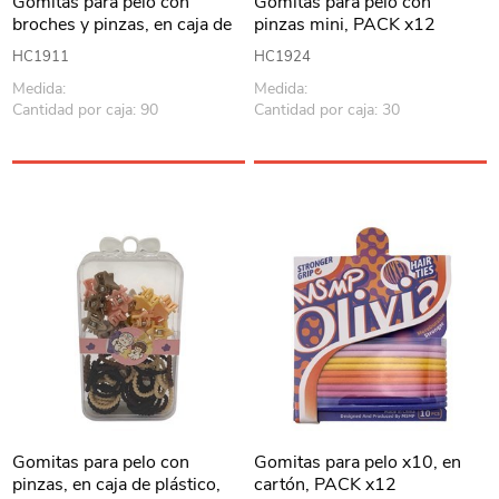
Gomitas para pelo con
Gomitas para pelo con
broches y pinzas, en caja de
pinzas mini, PACK x12
plástico, PACK x12, varios
HC1911
HC1924
colores
Medida:
Medida:
Cantidad por caja: 90
Cantidad por caja: 30
Gomitas para pelo con
Gomitas para pelo x10, en
pinzas, en caja de plástico,
cartón, PACK x12