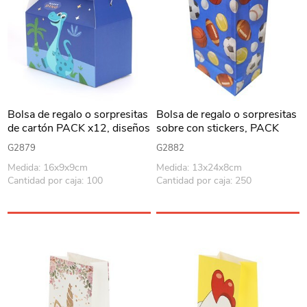
Bolsa de regalo o sorpresitas
Bolsa de regalo o sorpresitas
de cartón PACK x12, diseños
sobre con stickers, PACK
dinosaurios
x12, diseños fútbol
G2879
G2882
Medida: 16x9x9cm
Medida: 13x24x8cm
Cantidad por caja: 100
Cantidad por caja: 250