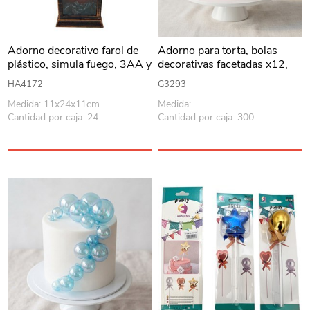
Adorno decorativo farol de
Adorno para torta, bolas
plástico, simula fuego, 3AA y
decorativas facetadas x12,
recarga USB, en caja
diferentes tamaños, varios
HA4172
G3293
colores (sin palito)
Medida: 11x24x11cm
Medida:
Cantidad por caja: 24
Cantidad por caja: 300