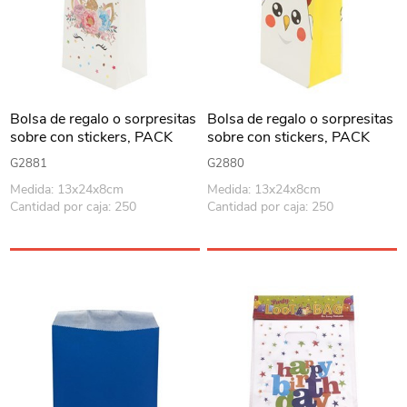
Bolsa de regalo o sorpresitas
Bolsa de regalo o sorpresitas
sobre con stickers, PACK
sobre con stickers, PACK
x12, en bolsa diseños
x12, en bolsa varios diseños
G2881
G2880
unicornios
granja
Medida: 13x24x8cm
Medida: 13x24x8cm
Cantidad por caja: 250
Cantidad por caja: 250