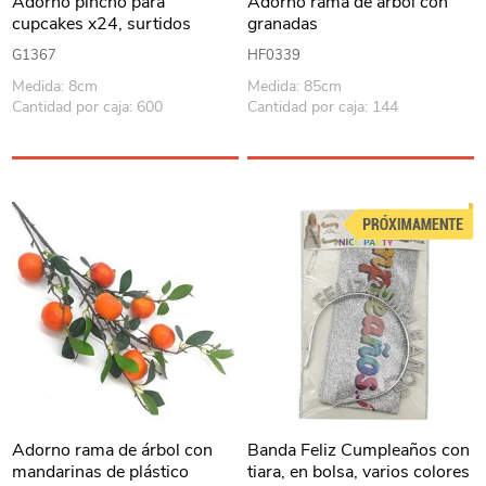
Adorno pincho para
Adorno rama de árbol con
cupcakes x24, surtidos
granadas
G1367
HF0339
Medida: 8cm
Medida: 85cm
Cantidad por caja: 600
Cantidad por caja: 144
Adorno rama de árbol con
Banda Feliz Cumpleaños con
mandarinas de plástico
tiara, en bolsa, varios colores