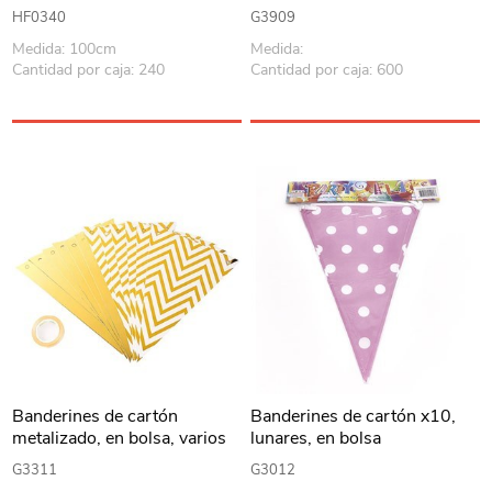
HF0340
G3909
Medida: 100cm
Medida:
Cantidad por caja: 240
Cantidad por caja: 600
Banderines de cartón
Banderines de cartón x10,
metalizado, en bolsa, varios
lunares, en bolsa
diseños
G3311
G3012