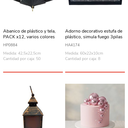
Abanico de plástico y tela,
Adorno decorativo estufa de
PACK x12, varios colores
plástico, simula fuego 3pilas
C y recarga USB, en caja
HP0884
HA4174
Medida: 42,5x22,5cm
Medida: 60x22x10cm
Cantidad por caja: 50
Cantidad por caja: 8