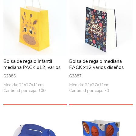
Bolsa de regalo infantil
Bolsa de regalo mediana
mediana PACK x12, varios
PACK x12 varios diseños
diseños animales
G2886
G2887
Medida: 21x27x11cm
Medida: 21x27x11cm
Cantidad por caja: 100
Cantidad por caja: 70