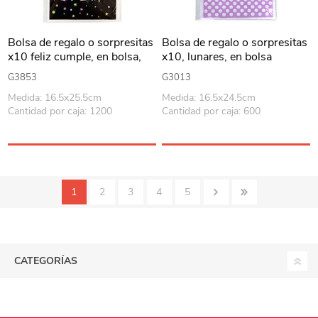
Bolsa de regalo o sorpresitas
Bolsa de regalo o sorpresitas
x10 feliz cumple, en bolsa,
x10, lunares, en bolsa
varios colores
G3853
G3013
Medida: 16.5x25.5cm
Medida: 16.5x24.5cm
Cantidad por caja: 1200
Cantidad por caja: 600
1
2
3
4
5
CATEGORÍAS