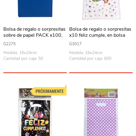
Bolsa de regalo o sorpresitas
Bolsa de regalo o sorpresitas
sobre de papel PACK x100,
x10 feliz cumple, en bolsa
varios colores
G2275
G3017
Medida: 16x24cm
Medida: 16x24cm
Cantidad por caja: 50
Cantidad por caja: 600