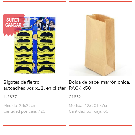
Bigotes de fieltro
Bolsa de papel marrón chica,
autoadhesivos x12, en blister
PACK x50
JU2837
G1652
Medida: 28x22cm
Medida: 12x20.5x7cm
Cantidad por caja: 720
Cantidad por caja: 60