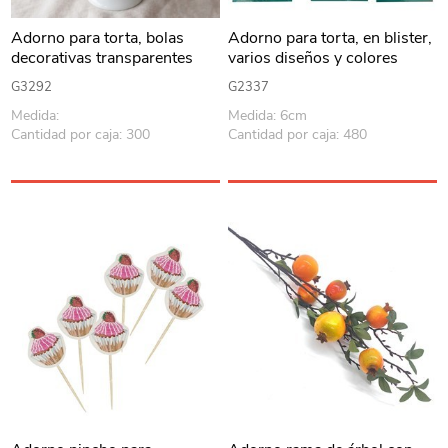
Adorno para torta, bolas
Adorno para torta, en blister,
decorativas transparentes
varios diseños y colores
x12, diferentes tamaños, 2
G3292
G2337
colores (sin palitos)
Medida:
Medida: 6cm
Cantidad por caja: 300
Cantidad por caja: 480