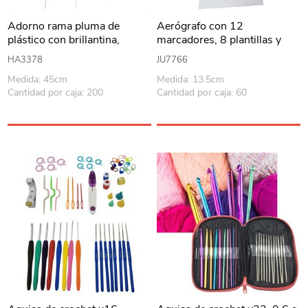
Adorno rama pluma de
Aerógrafo con 12
plástico con brillantina,
marcadores, 8 plantillas y
PACK x12, 3 colores
stickers, en caja
HA3378
JU7766
Medida: 45cm
Medida: 13.5cm
Cantidad por caja: 200
Cantidad por caja: 60