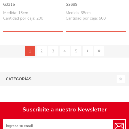
en blister
medidas
G3315
G2689
Medida: 13cm
Medida: 35cm
Cantidad por caja: 200
Cantidad por caja: 500
1
2
3
4
5
CATEGORÍAS
Suscribite a nuestro Newsletter