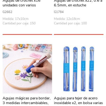
Agujas de crochet x16
Agujas de crochet x22, 0.6 a
unidades con varios
6.5mm, en estuche
accesorios, en caja de
G2662
G1784
plástico
Medida: 17x10cm
Medida: 12x18cm
Cantidad por caja: 150
Cantidad por caja: 100
Agujas mágicas para bordar,
Agujas para tejer de acero
3 medidas intercambiables,
inoxidable x2, en bolsa varias