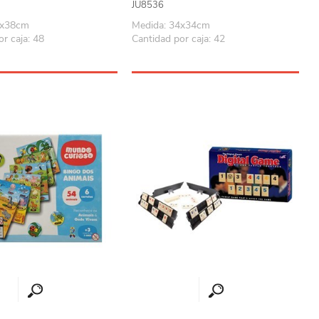
JU8536
8x38cm
Medida: 34x34cm
r caja: 48
Cantidad por caja: 42