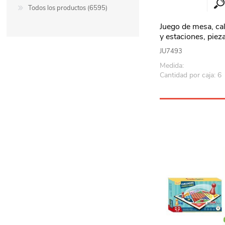
Todos los productos (6595)
Juego de mesa, ca
y estaciones, piez
XALINGO, en caja
JU7493
Medida:
Cantidad por caja: 6