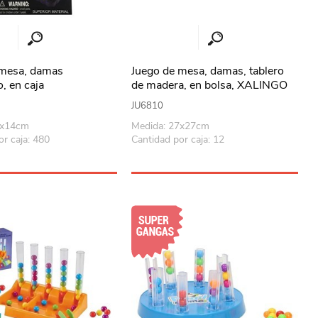
 mesa, damas
Juego de mesa, damas, tablero
, en caja
de madera, en bolsa, XALINGO
JU6810
4x14cm
Medida: 27x27cm
or caja: 480
Cantidad por caja: 12