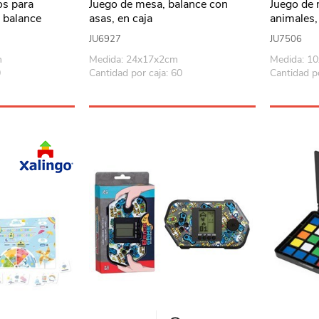
os para
Juego de mesa, balance con
Juego de 
 balance
asas, en caja
animales,
ía, en caja
en caja
JU6927
JU7506
m
Medida: 24x17x2cm
Medida: 1
0
Cantidad por caja: 60
Cantidad po