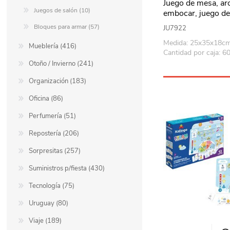
Juego de mesa, ar
Juegos de salón (10)
embocar, juego de
equilibrio y punter
Bloques para armar (57)
JU7922
Medida: 25x35x18c
Mueblería (416)
Cantidad por caja: 6
Otoño / Invierno (241)
Organización (183)
Oficina (86)
Perfumería (51)
Repostería (206)
Sorpresitas (257)
Suministros p/fiesta (430)
Tecnología (75)
Uruguay (80)
Viaje (189)