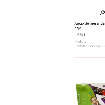
Juego de mesa, da
caja
JU8394
Medida:
Cantidad por caja: 7