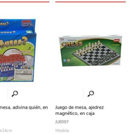
mesa, adivina quién, en
Juego de mesa, ajedrez
magnético, en caja
JU8097
9x14cm
Medida: