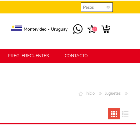
Montevideo - Uruguay
(0)
PREG. FRECUENTES
CONTACTO
elmax
Berlina Home
Inicio
Juguetes
erlina Home Jardín
Berlina Home Textil
KLGO
SHPLAST