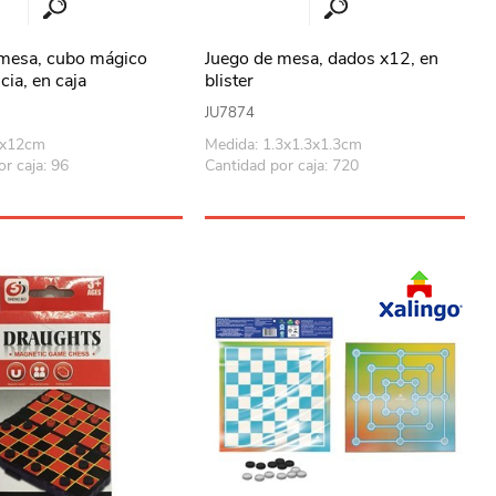
 mesa, cubo mágico
Juego de mesa, dados x12, en
ia, en caja
blister
JU7874
1x12cm
Medida: 1.3x1.3x1.3cm
r caja: 96
Cantidad por caja: 720