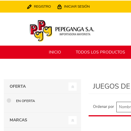
REGISTRO
INICIAR SESIÓN
INICIO
TODOS LOS PRODUCTOS
Berlina
Filippo
JUEGOS DE
OFERTA
MATPack
XALINGO
EN OFERTA
Ordenar por
MARCAS
Alklin
Winning Star