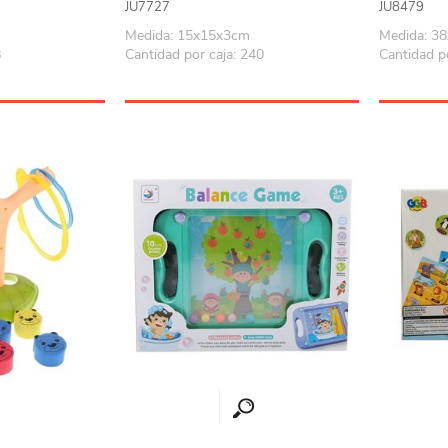
JU7727
JU8479
Playa y piscina
Medida: 15x15x3cm
Medida: 3
Juguetes para jardín
8
Cantidad por caja: 240
Cantidad po
Rodados
Mobiliario-adornos-acces.
Instrumentos musicales
Casas,castillos y muebles
Amansaloco-spinner-
trompo
Ciencia
Juegos de salón
Bloques para armar