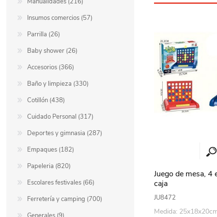
Manualidades (216)
Insumos comercios (57)
Parrilla (26)
Baby shower (26)
Accesorios (366)
Baño y limpieza (330)
Cotillón (438)
Cuidado Personal (317)
Deportes y gimnasia (287)
Empaques (182)
Papeleria (820)
Juego de mesa, 4 e
caja
Escolares festivales (66)
JU8472
Ferretería y camping (700)
Medida: 25x18x20c
Generales (9)