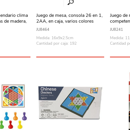
lendario clima
Juego de mesa, consola 26 en 1,
Juego de
as de madera,
2AA, en caja, varios colores
competenc
JU8464
JU8241
Medida: 16x9x2.5cm
Medida: 1
Cantidad por caja: 192
Cantidad po