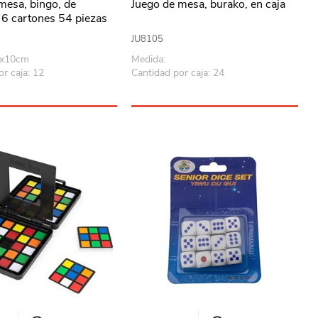
mesa, bingo, de
Juego de mesa, burako, en caja
 6 cartones 54 piezas
JU8105
0x10cm
Medida:
r caja: 12
Cantidad por caja: 24