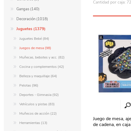
Cantidad por caja: 7
Gangas (140)
Decoración (1018)
Juguetes (1379)
Juguetes Bebé (84)
Juegos de mesa (98)
Muñecas, bebotes y acc. (82)
Cocina y complementos (42)
Belleza y maquillaje (64)
Pelotas (96)
Deportes - Gimnasia (92)
Vehículos y pistas (83)
Muñecos de acción (22)
Juego de mesa, aje
Herramientas (13)
de cadena, en caja