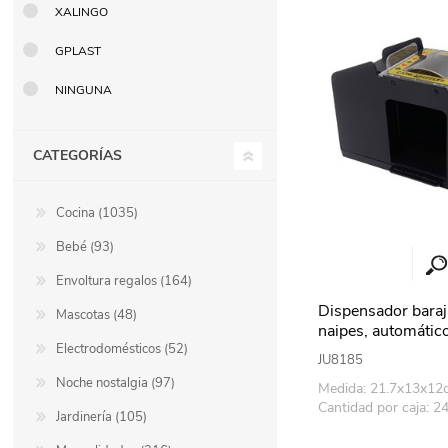
XALINGO
Berlina Air
GPLAST
GPLAST
NINGUNA
BERLINA GLASS
GALA
CATEGORÍAS
Berlina Home Muebles
Berlina Outdoor
Cocina (1035)
Bebé (93)
HOCO
PILTUR
Envoltura regalos (164)
Dispensador baraj
Mascotas (48)
naipes, automátic
Electrodomésticos (52)
en caja
KEMEI
Beauty Angel
JU8185
Noche nostalgia (97)
Medida: 21.7x13x12
Cantidad por caja: 2
Jardinería (105)
Ninguna
Sote