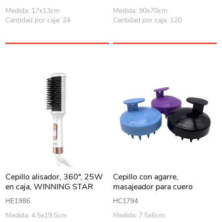
Medida: 17x13cm
Medida: 90x70cm
Cantidad por caja: 24
Cantidad por caja: 120
Cepillo alisador, 360º, 25W
Cepillo con agarre,
en caja, WINNING STAR
masajeador para cuero
cabelludo, de silicona varios
HE1986
HC1794
colores
Medida: 4.5x19.5cm
Medida: 7.5x6cm