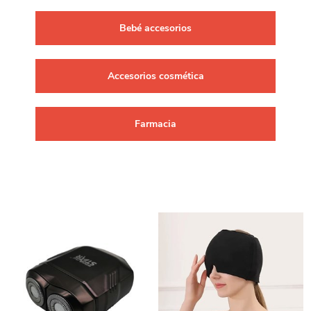
Bebé accesorios
Accesorios cosmética
Farmacia