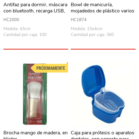
Antifaz para dormir, máscara
Bowl de manicuría,
con bluetooth, recarga USB,
mojadedos de plástico varios
en caja, varios colores
colores
HC2000
HC1874
Medida: 43cm
Medida: 15x4cm
Cantidad por caja: 100
Cantidad por caja: 360
Brocha mango de madera, en
Caja para prótesis o aparatos
blister
dentales, con soporte para