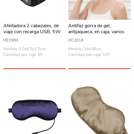
Afeitadora 2 cabezales, de
Antifaz gorra de gel,
viaje con recarga USB, 5W
antijaqueca, en caja, varios
en caja, WINNING STAR
colores
HE1980
HC2018
Medida: 5.5x6.5x2.5cm
Medida: 24x18cm
Cantidad por caja: 60
Cantidad por caja: 120