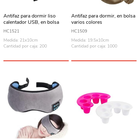
Antifaz para dormir liso
Antifaz para dormir, en bolsa
calentador USB, en bolsa
varios colores
varios colores
HC1521
HC1509
Medida: 21x10cm
Medida: 19.5x10cm
Cantidad por caja: 200
Cantidad por caja: 1000