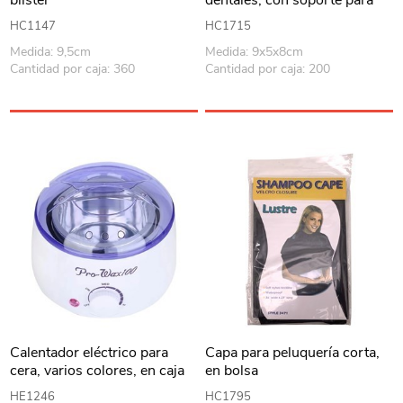
escurrir, en bolsa varios
HC1147
HC1715
colores
Medida: 9,5cm
Medida: 9x5x8cm
Cantidad por caja: 360
Cantidad por caja: 200
Calentador eléctrico para
Capa para peluquería corta,
cera, varios colores, en caja
en bolsa
HE1246
HC1795