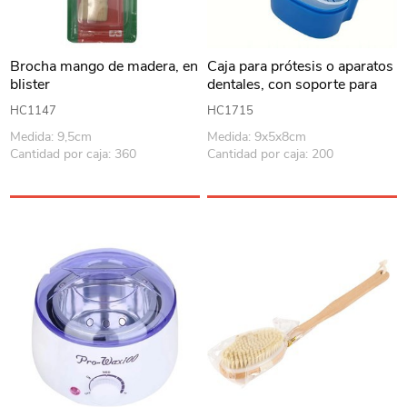
Brocha mango de madera, en
Caja para prótesis o aparatos
blister
dentales, con soporte para
escurrir, en bolsa varios
HC1147
HC1715
colores
Medida: 9,5cm
Medida: 9x5x8cm
Cantidad por caja: 360
Cantidad por caja: 200