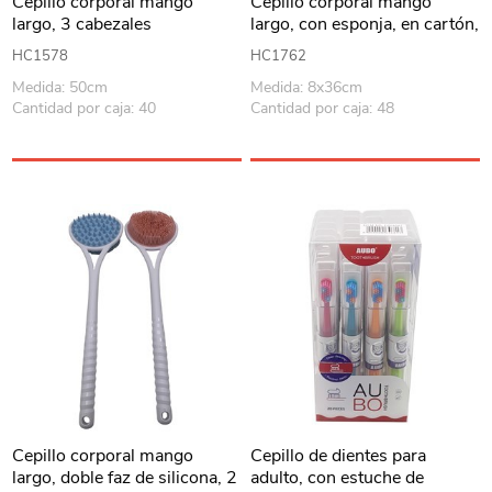
Cepillo corporal mango
Cepillo corporal mango
largo, 3 cabezales
largo, con esponja, en cartón,
intercambiables mango
varios colores
HC1578
HC1762
plegable, en caja
Medida: 50cm
Medida: 8x36cm
Cantidad por caja: 40
Cantidad por caja: 48
Cepillo corporal mango
Cepillo de dientes para
largo, doble faz de silicona, 2
adulto, con estuche de