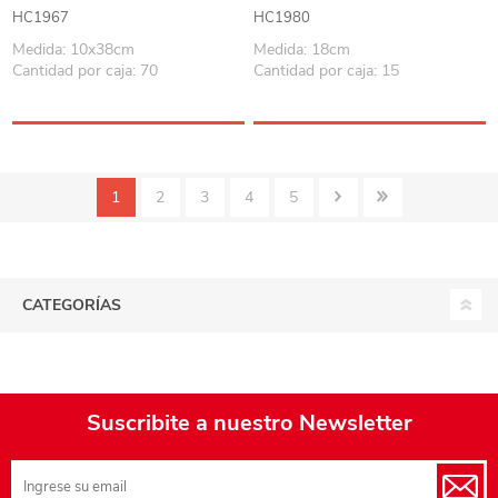
colores
plástico, CAJAx20
HC1967
HC1980
Medida: 10x38cm
Medida: 18cm
Cantidad por caja: 70
Cantidad por caja: 15
1
2
3
4
5
CATEGORÍAS
Suscribite a nuestro Newsletter