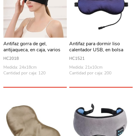
Antifaz gorra de gel,
Antifaz para dormir liso
antijaqueca, en caja, varios
calentador USB, en bolsa
colores
varios colores
HC2018
HC1521
Medida: 24x18cm
Medida: 21x10cm
Cantidad por caja: 120
Cantidad por caja: 200