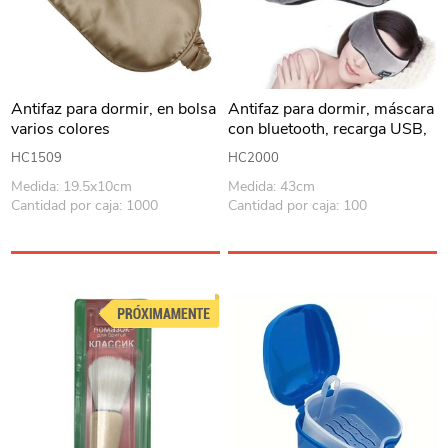
Antifaz para dormir, en bolsa
Antifaz para dormir, máscara
varios colores
con bluetooth, recarga USB,
en caja, varios colores
HC1509
HC2000
Medida: 19.5x10cm
Medida: 43cm
Cantidad por caja: 1000
Cantidad por caja: 100