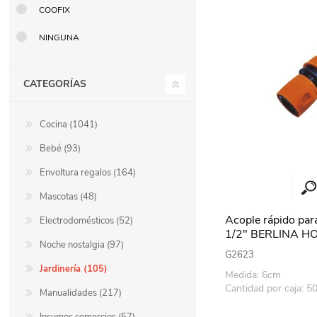
COOFIX
Berlina Air
GPLAST
NINGUNA
CATEGORÍAS
BERLINA GLASS
GALA
Cocina (1041)
Berlina Home Muebles
Berlina Outdoor
Bebé (93)
Envoltura regalos (164)
HOCO
PILTUR
Mascotas (48)
Acople rápido pa
Electrodomésticos (52)
1/2" BERLINA HO
Noche nostalgia (97)
KEMEI
Beauty Angel
G2623
Jardinería (105)
Medida: 6cm
Cantidad por caja: 5
Manualidades (217)
Ninguna
Sote