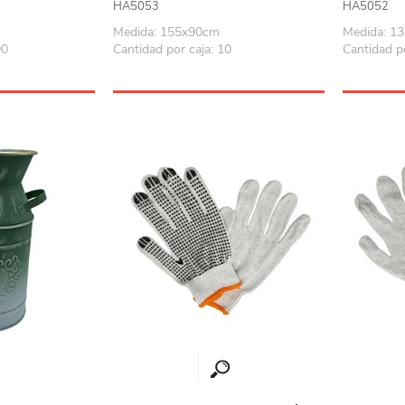
HA5053
HA5052
Playa y piscina
Medida: 155x90cm
Medida: 1
Juguetes para jardín
00
Cantidad por caja: 10
Cantidad po
Rodados
Mobiliario-adornos-acces.
Instrumentos musicales
Casas,castillos y muebles
Amansaloco-spinner-
trompo
Ciencia
Juegos de salón
Bloques para armar