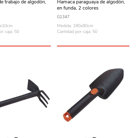
e trabajo de algodón,
Hamaca paraguaya de algodón,
2
en funda, 2 colores
G1347
1x10cm
Medida: 180x80cm
r caja: 50
Cantidad por caja: 50