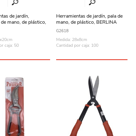
tas de jardín,
Herramientas de jardín, pala de
 de mano, de plástico,
mano, de plástico, BERLINA
HOME, en bolsa
HOME, en bolsa
G2618
3x20cm
Medida: 28x8cm
r caja: 50
Cantidad por caja: 100