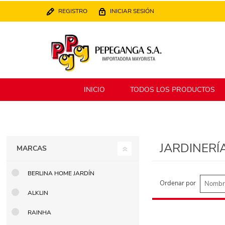
REGISTRO
INICIAR SESIÓN
INICIO
TODOS LOS PRODUCTOS
Berlina
Filippo
JARDINERÍ
MARCAS
MATPack
XALINGO
BERLINA HOME JARDÍN
Ordenar por
ALKLIN
Alklin
Winning Star
RAINHA