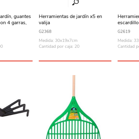
ardín, guantes
Herramientas de jardín x5 en
Herramien
con 4 garras,
valija
escardillo
BERLINA 
G2368
G2619
Medida: 30x19x7cm
Medida: 3
00
Cantidad por caja: 20
Cantidad po