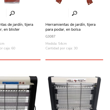
as de jardín, tijera
Herramientas de jardín, tijera
, en blister
para podar, en bolsa
G3087
0cm
Medida: 54cm
r caja: 60
Cantidad por caja: 30