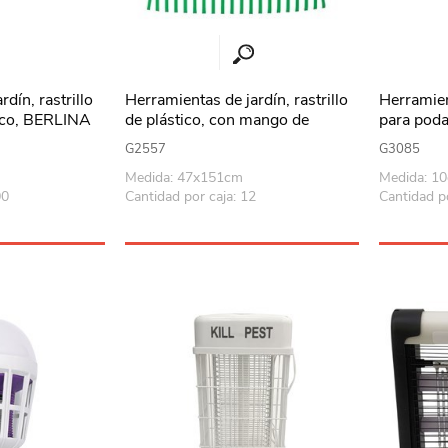
dín, rastrillo
Herramientas de jardín, rastrillo
Herramient
ico, BERLINA
de plástico, con mango de
para podar
madera, ALKLIN
G2557
G3085
Medida: 47x151cm
Medida: 1
00
Cantidad por caja: 12
Cantidad po