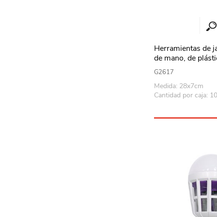
Herramientas de jar
de mano, de plást
HOME, en bolsa
G2617
Medida: 28x7cm
Cantidad por caja: 1