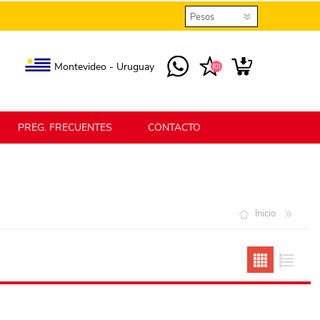
Montevideo - Uruguay
(0)
PREG. FRECUENTES
CONTACTO
elmax
Berlina Home
Inicio
erlina Home Jardín
Berlina Home Textil
KLGO
SHPLAST