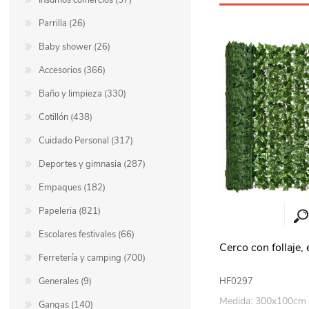
Insumos comercios (57)
Parrilla (26)
Baby shower (26)
Accesorios (366)
Baño y limpieza (330)
Cotillón (438)
Cuidado Personal (317)
Deportes y gimnasia (287)
Empaques (182)
Papeleria (821)
Escolares festivales (66)
Cerco con follaje,
Ferretería y camping (700)
HF0297
Generales (9)
Medida: 300x100cm
Gangas (140)