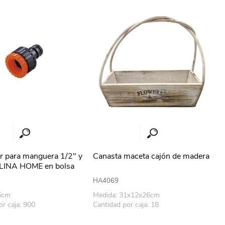
erlina Travel
mom
RAINHA
Maxeb
oofix
BEIFA
estway
Jilong
r para manguera 1/2" y
Canasta maceta cajón de madera
LINA HOME en bolsa
T&G
Armoric
HA4069
.5cm
Medida: 31x12x26cm
or caja: 900
Cantidad por caja: 18