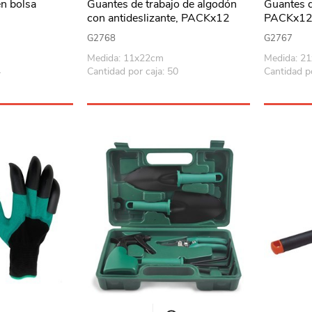
en bolsa
Guantes de trabajo de algodón
Guantes d
con antideslizante, PACKx12
PACKx1
G2768
G2767
Medida: 11x22cm
Medida: 2
4
Cantidad por caja: 50
Cantidad po