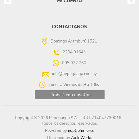
MI CUENTA
CONTACTANOS
Domingo Aramburú 1521
2204 0164*
095 977 750
info@pepeganga.com.uy
Lunes a Viernes de 9 a 18hs.
Trabajá con nosotros
Copyright ® 2026 Pepeganga S.A.. - RUT 214047730016 -
Todos los derechos reservados.
Powered by
nopCommerce
Designed by
AgileWorks