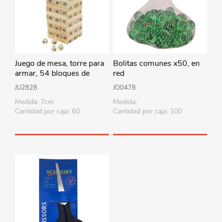
Juego de mesa, torre para
Bolitas comunes x50, en
armar, 54 bloques de
red
madera y 4 dados, en caja
JU2828
JO0478
Medida: 7cm
Medida:
Cantidad por caja: 60
Cantidad por caja: 100