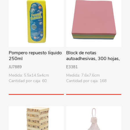
Pompero repuesto líquido
Block de notas
250ml
autoadhesivas, 300 hojas,
en bolsa
JU7889
E3381
Medida: 5.5x14.5x4cm
Medida: 7.6x7.6cm
Cantidad por caja: 60
Cantidad por caja: 168