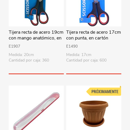
Tijera recta de acero 19cm
Tijera recta de acero 17cm
con mango anatómico, en
con punta, en cartón
cartón
E1907
E1490
Medida: 20cm
Medida: 17cm
Cantidad por caja: 360
Cantidad por caja: 600