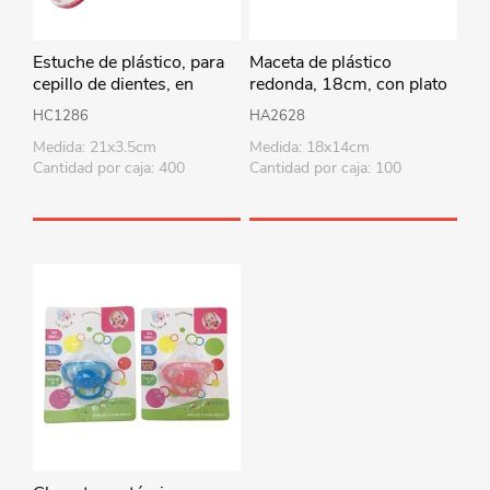
Estuche de plástico, para
Maceta de plástico
cepillo de dientes, en
redonda, 18cm, con plato
bolsa, varios colores
HC1286
HA2628
Medida: 21x3.5cm
Medida: 18x14cm
Cantidad por caja: 400
Cantidad por caja: 100