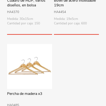
Cuadro de MDF, varios
Bowl de acero inoxidable
diseños, en bolsa
19cm
HA4370
HA4454
Medida: 30x15cm
Medida: 19x5cm
Cantidad por caja: 150
Cantidad por caja: 600
Percha de madera x3
HA0485