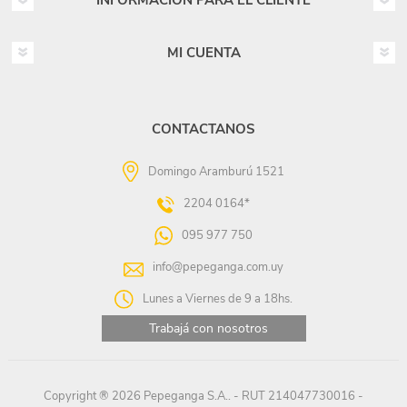
INFORMACIÓN PARA EL CLIENTE
MI CUENTA
CONTACTANOS
Domingo Aramburú 1521
2204 0164*
095 977 750
info@pepeganga.com.uy
Lunes a Viernes de 9 a 18hs.
Trabajá con nosotros
Copyright ® 2026 Pepeganga S.A.. - RUT 214047730016 -