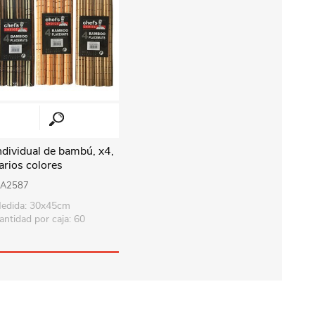
ndividual de bambú, x4,
arios colores
A2587
edida: 30x45cm
antidad por caja: 60