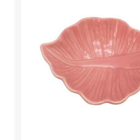
Berlina Air
GPLAST
BERLINA GLASS
GALA
Berlina Home Muebles
Berlina Outdoor
HOCO
PILTUR
KEMEI
Beauty Angel
Ninguna
Sote