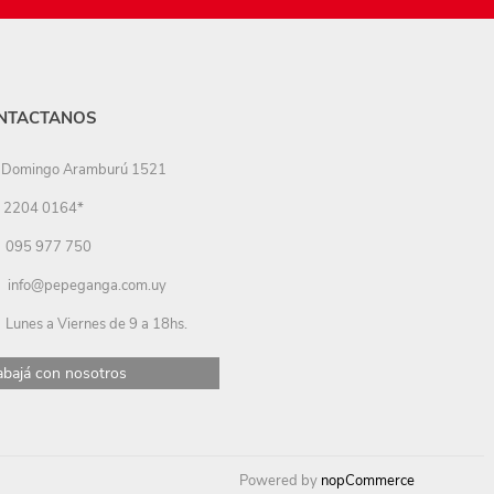
NTACTANOS
Domingo Aramburú 1521
2204 0164*
095 977 750
info@pepeganga.com.uy
Lunes a Viernes de 9 a 18hs.
abajá con nosotros
Powered by
nopCommerce