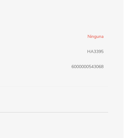
erlina Travel
mom
Ninguna
RAINHA
Maxeb
HA3395
oofix
BEIFA
6000000543068
estway
Jilong
T&G
Armoric