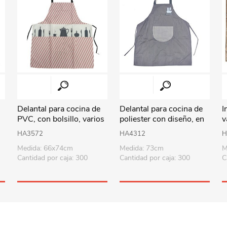
Perfumería
Textil hogar
Pelotas
Dama
Repostería
Aromatizadores y velas
Deportes - Gimnasia
Caballero
Sorpresitas
Iluminación
Vehículos y pistas
Suministros p/fiesta
Relojes
Muñecos de acción
Tecnología
Costura y manualidades
Herramientas
Audio
Delantal para cocina de
Delantal para cocina de
I
Uruguay
Revestimientos
Armas y juegos de policía
Accesorios
PVC, con bolsillo, varios
poliester con diseño, en
v
colores
bolsa
Viaje
Didácticos
Parlantes
HA3572
HA4312
H
Medida: 66x74cm
Medida: 73cm
M
Todos los productos
Puzzles-Pizarras-Compus
Cantidad por caja: 300
Cantidad por caja: 300
C
Arte y manualidades
Peluches
Animales y dinosaurios