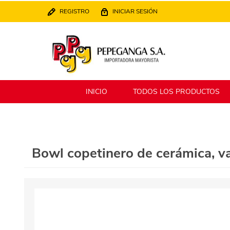
REGISTRO
INICIAR SESIÓN
INICIO
TODOS LOS PRODUCTOS
Berlina
Filippo
Bowl copetinero de cerámica, va
MATPack
XALINGO
Alklin
Winning Star