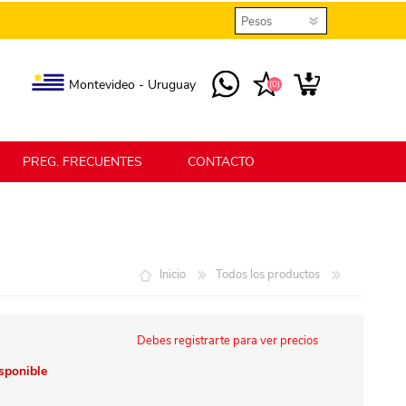
Montevideo - Uruguay
(0)
PREG. FRECUENTES
CONTACTO
elmax
Berlina Home
Inicio
Todos los productos
erlina Home Jardín
Berlina Home Textil
Debes registrarte para ver precios
isponible
KLGO
SHPLAST