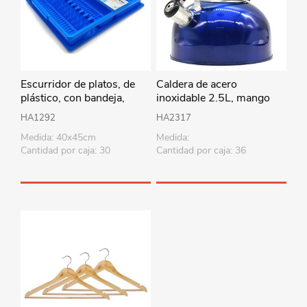
Escurridor de platos, de
Caldera de acero
plástico, con bandeja,
inoxidable 2.5L, mango
varios colores
combinado, en caja, varios
HA1292
HA2317
colores
Medida: 40x45cm
Medida:
Cantidad por caja: 30
Cantidad por caja: 36