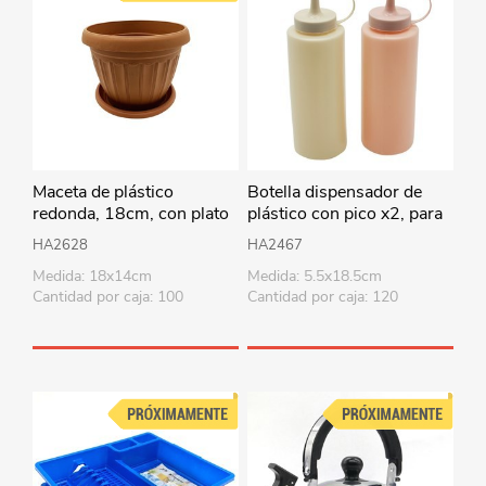
Maceta de plástico
Botella dispensador de
redonda, 18cm, con plato
plástico con pico x2, para
salsas, en bolsa
HA2628
HA2467
Medida: 18x14cm
Medida: 5.5x18.5cm
Cantidad por caja: 100
Cantidad por caja: 120