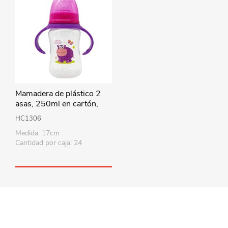
Mamadera de plástico 2
asas, 250ml en cartón,
MI-K, 2 colores
HC1306
Medida: 17cm
Cantidad por caja: 24