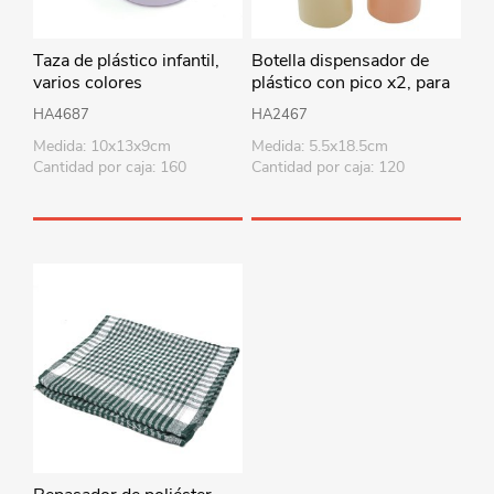
Taza de plástico infantil,
Botella dispensador de
varios colores
plástico con pico x2, para
salsas, en bolsa
HA4687
HA2467
Medida: 10x13x9cm
Medida: 5.5x18.5cm
Cantidad por caja: 160
Cantidad por caja: 120