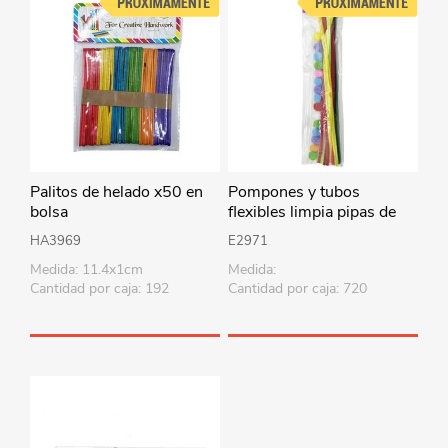
Palitos de helado x50 en
Pompones y tubos
bolsa
flexibles limpia pipas de
chenille de colores, en
HA3969
E2971
bolsa
Medida: 11.4x1cm
Medida:
Cantidad por caja: 192
Cantidad por caja: 720