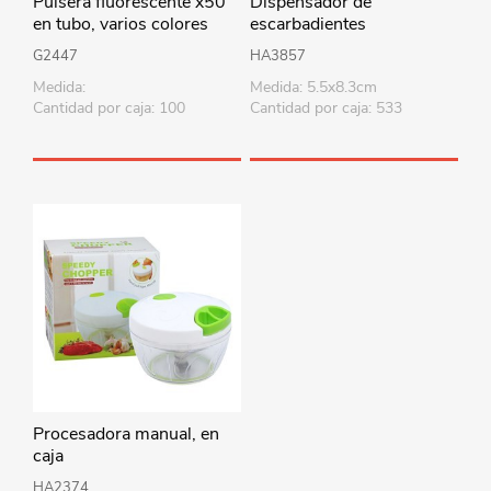
Pulsera fluorescente x50
Dispensador de
en tubo, varios colores
escarbadientes
automático, en bolsa,
G2447
HA3857
varios colores
Medida:
Medida: 5.5x8.3cm
Cantidad por caja: 100
Cantidad por caja: 533
Procesadora manual, en
caja
HA2374