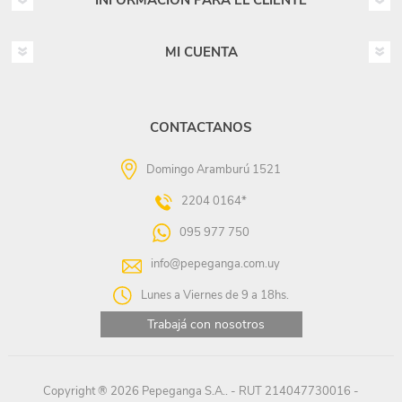
INFORMACIÓN PARA EL CLIENTE
MI CUENTA
CONTACTANOS
Domingo Aramburú 1521
2204 0164*
095 977 750
info@pepeganga.com.uy
Lunes a Viernes de 9 a 18hs.
Trabajá con nosotros
Copyright ® 2026 Pepeganga S.A.. - RUT 214047730016 -