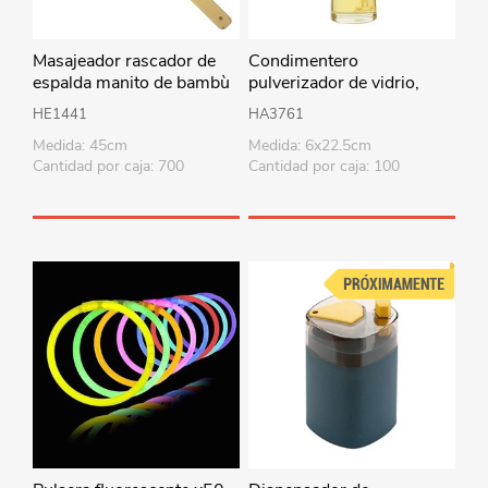
Masajeador rascador de
Condimentero
espalda manito de bambù
pulverizador de vidrio,
300ml, para aceite o
HE1441
HA3761
vinagre, en caja
Medida: 45cm
Medida: 6x22.5cm
Cantidad por caja: 700
Cantidad por caja: 100