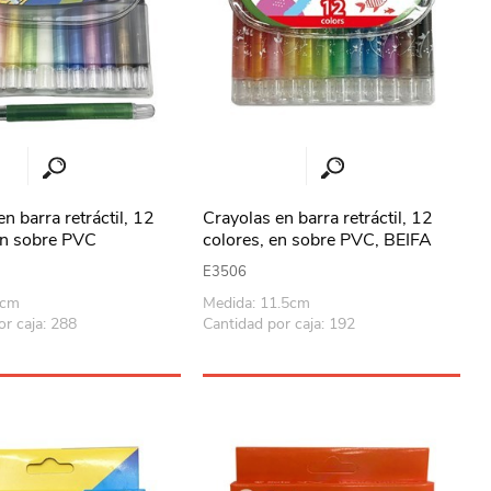
n barra retráctil, 12
Crayolas en barra retráctil, 12
en sobre PVC
colores, en sobre PVC, BEIFA
E3506
1cm
Medida: 11.5cm
or caja: 288
Cantidad por caja: 192