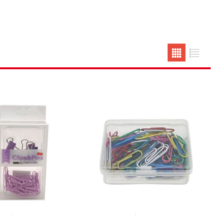
erlina Travel
mom
RAINHA
Maxeb
oofix
BEIFA
estway
Jilong
T&G
Armoric