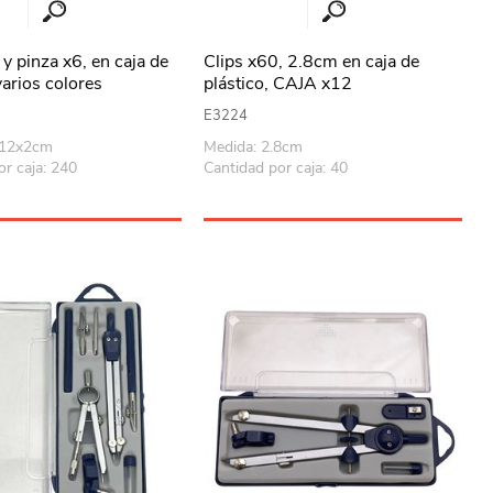
 y pinza x6, en caja de
Clips x60, 2.8cm en caja de
varios colores
plástico, CAJA x12
E3224
x12x2cm
Medida: 2.8cm
or caja: 240
Cantidad por caja: 40