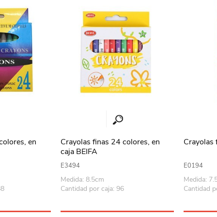
colores, en
Crayolas finas 24 colores, en
Crayolas f
caja BEIFA
E3494
E0194
Medida: 8.5cm
Medida: 7
88
Cantidad por caja: 96
Cantidad p