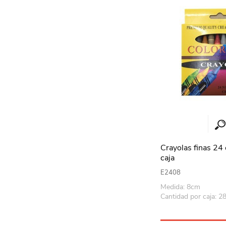
Crayolas finas 24 
caja
E2408
Medida: 8cm
Cantidad por caja: 2