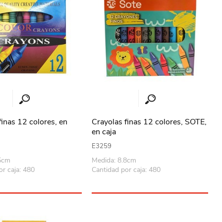
finas 12 colores, en
Crayolas finas 12 colores, SOTE,
en caja
E3259
.5cm
Medida: 8.8cm
or caja: 480
Cantidad por caja: 480