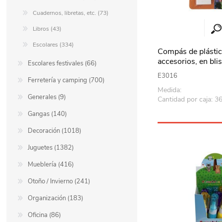
Cuadernos, libretas, etc. (73)
Libros (43)
Escolares (334)
Compás de plásti
accesorios, en blis
Escolares festivales (66)
colores
E3016
Ferretería y camping (700)
Medida:
Generales (9)
Cantidad por caja: 3
Gangas (140)
Decoración (1018)
Juguetes (1382)
Mueblería (416)
Otoño / Invierno (241)
Organización (183)
Oficina (86)