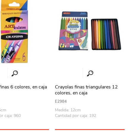
inas 6 colores, en caja
Crayolas finas triangulares 12
colores, en caja
E2984
.5cm
Medida: 12cm
or caja: 960
Cantidad por caja: 192