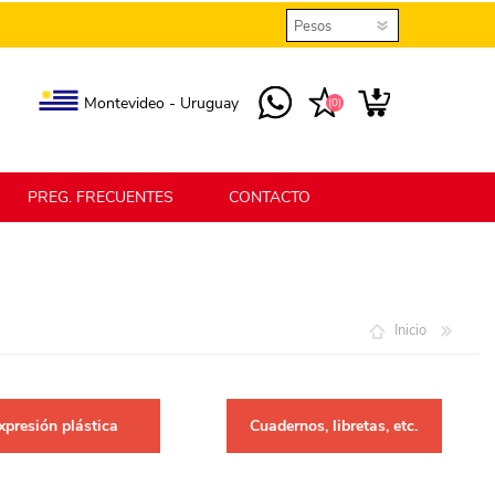
Montevideo - Uruguay
(0)
PREG. FRECUENTES
CONTACTO
elmax
Berlina Home
Inicio
erlina Home Jardín
Berlina Home Textil
xpresión plástica
Cuadernos, libretas, etc.
KLGO
SHPLAST