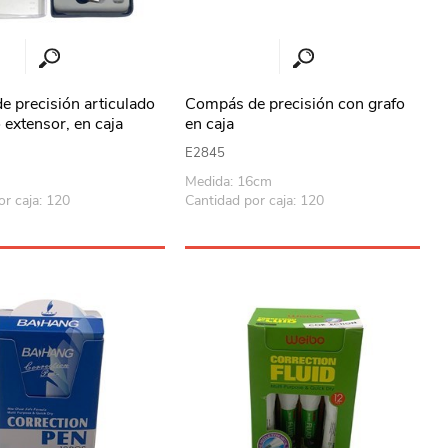
 precisión articulado
Compás de precisión con grafo
 extensor, en caja
en caja
E2845
Medida: 16cm
or caja: 120
Cantidad por caja: 120