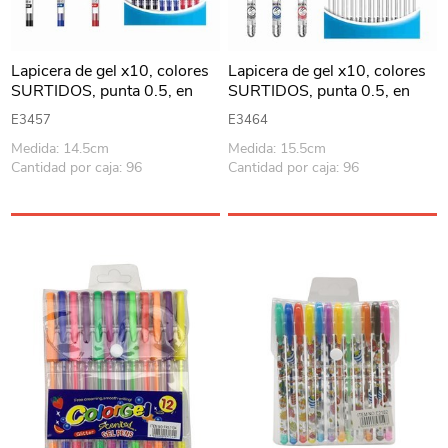
Lapicera de gel x10, colores
Lapicera de gel x10, colores
SURTIDOS, punta 0.5, en
SURTIDOS, punta 0.5, en
bolsa, BEIFA
bolsa, BEIFA
E3457
E3464
Medida: 14.5cm
Medida: 15.5cm
Cantidad por caja: 96
Cantidad por caja: 96