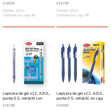
plástico, BEIFA
E3465B
E3475B
Medida: 15cm
Medida: 15cm
Cantidad por caja: 96
Cantidad por caja: 96
Lapicera de gel x12, AZUL,
Lapicera de gel x12, AZUL,
punta 0.5, retráctil con
punta 0.5, retráctil, en caja
diseño infantil, en caja BEIFA
BEIFA
E3479B
E3568B