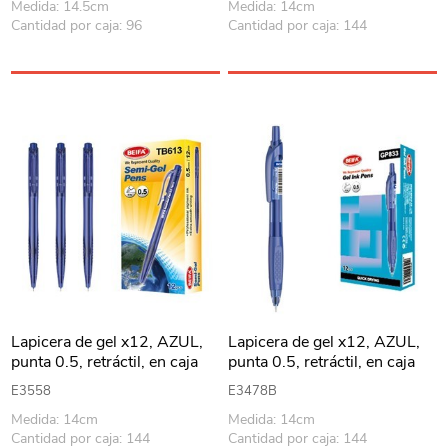
Medida: 14.5cm
Medida: 14cm
Cantidad por caja: 96
Cantidad por caja: 144
Lapicera de gel x12, AZUL,
Lapicera de gel x12, AZUL,
punta 0.5, retráctil, en caja
punta 0.5, retráctil, en caja
BEIFA
BEIFA
E3558
E3478B
Medida: 14cm
Medida: 14cm
Cantidad por caja: 144
Cantidad por caja: 144