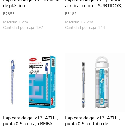
Lapicera de gel x12 estuche
Lapicera de gel x12 pintura
de plástico
acrílica, colores SURTIDOS,
en sobre de PVC
E2853
E3182
Medida: 15cm
Medida: 15.5cm
Cantidad por caja: 192
Cantidad por caja: 144
Lapicera de gel x12, AZUL,
Lapicera de gel x12, AZUL,
punta 0.5, en caja BEIFA
punta 0.5, en tubo de