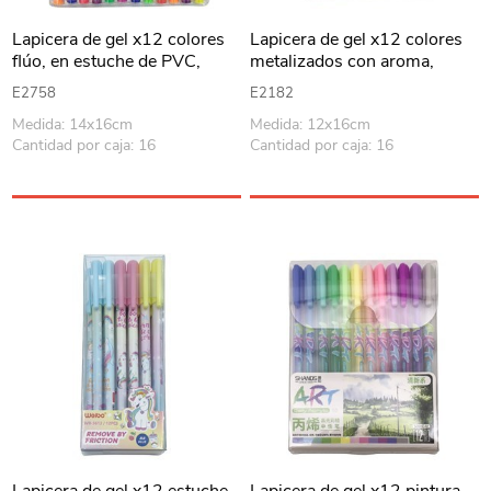
Lapicera de gel x12 colores
Lapicera de gel x12 colores
flúo, en estuche de PVC,
metalizados con aroma,
PACK x12
PACK x12
E2758
E2182
Medida: 14x16cm
Medida: 12x16cm
Cantidad por caja: 16
Cantidad por caja: 16