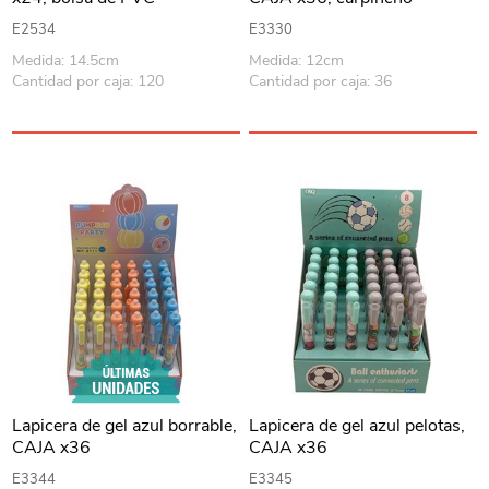
E2534
E3330
Medida: 14.5cm
Medida: 12cm
Cantidad por caja: 120
Cantidad por caja: 36
Lapicera de gel azul borrable,
Lapicera de gel azul pelotas,
CAJA x36
CAJA x36
E3344
E3345