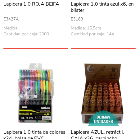
Lapicera 1.0 ROJA BEIFA
Lapicera 1.0 tinta azul x6, en
blister
E3427A
E3189
Medida:
Medida: 15.5cm
Cantidad por caja: 2000
Cantidad por caja: 144
Lapicera 1.0 tinta de colores
Lapicera AZUL, retráctil,
x24, bolsa de PVC
CAJA x36, carpincho