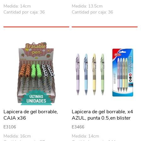
Medida: 14cm
Medida: 13.5cm
Cantidad por caja: 36
Cantidad por caja: 36
Lapicera de gel borrable,
Lapicera de gel borrable, x4
CAJA x36
AZUL, punta 0.5,en blister
BEIFA
E3106
E3466
Medida: 16cm
Medida: 14cm