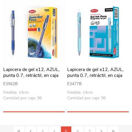
Lapicera de gel x12, AZUL,
Lapicera de gel x12, AZUL,
punta 0.7, retráctil, en caja
punta 0.7, retráctil, en caja
BEIFA
BEIFA
E3562B
E3477B
Medida: 14cm
Medida: 14cm
Cantidad por caja: 96
Cantidad por caja: 96
3
4
5
6
7