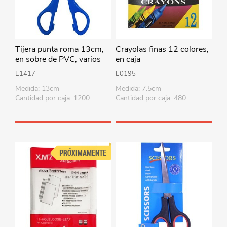
Tijera punta roma 13cm,
Crayolas finas 12 colores,
en sobre de PVC, varios
en caja
colores
E1417
E0195
Medida: 13cm
Medida: 7.5cm
Cantidad por caja: 1200
Cantidad por caja: 480