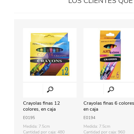
LOS CLIENTES QU
Crayolas finas 12
Crayolas finas 6 colores
colores, en caja
en caja
E0195
E0194
Medida: 7.5cm
Medida: 7.5cm
Cantidad por caja: 480
Cantidad por caja: 960