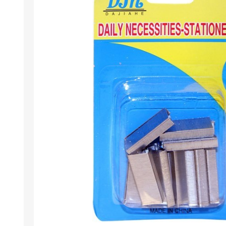
Berlina Air
GPLAST
BERLINA GLASS
GALA
Berlina Home Muebles
Berlina Outdoor
HOCO
PILTUR
KEMEI
Beauty Angel
Ninguna
Sote