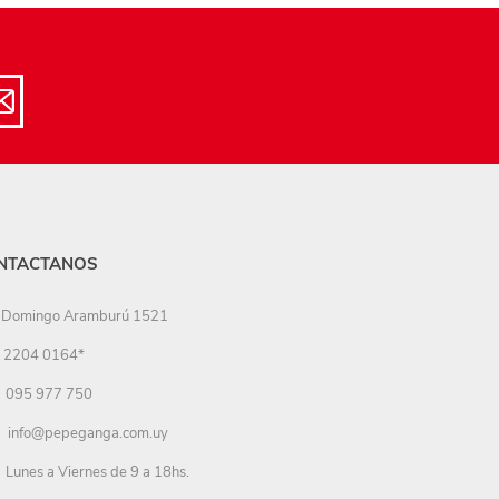
NTACTANOS
Domingo Aramburú 1521
2204 0164*
095 977 750
info@pepeganga.com.uy
Lunes a Viernes de 9 a 18hs.