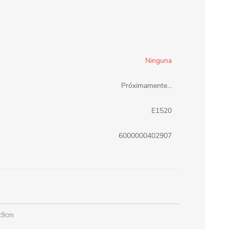
erlina Travel
mom
Ninguna
RAINHA
Maxeb
Próximamente...
oofix
BEIFA
E1520
6000000402907
estway
Jilong
T&G
Armoric
5x9cm