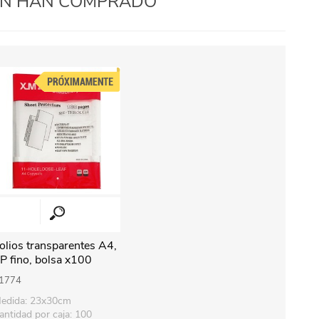
IÉN HAN COMPRADO
olios transparentes A4,
P fino, bolsa x100
1774
edida: 23x30cm
antidad por caja: 100