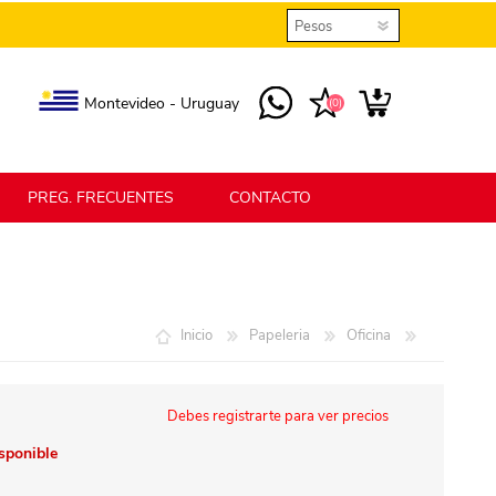
Montevideo - Uruguay
(0)
PREG. FRECUENTES
CONTACTO
elmax
Berlina Home
Inicio
Papeleria
Oficina
erlina Home Jardín
Berlina Home Textil
Debes registrarte para ver precios
isponible
KLGO
SHPLAST