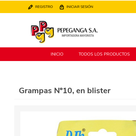
REGISTRO
INICIAR SESIÓN
INICIO
TODOS LOS PRODUCTOS
Berlina
Filippo
Grampas Nº10, en blister
MATPack
XALINGO
Alklin
Winning Star