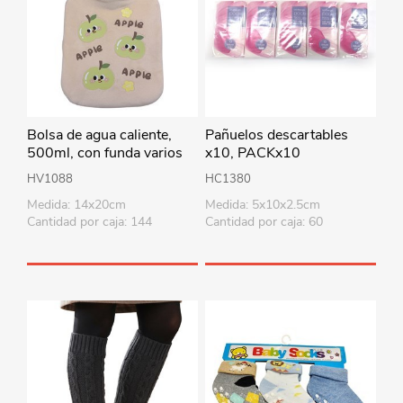
Bolsa de agua caliente,
Pañuelos descartables
500ml, con funda varios
x10, PACKx10
colores
HV1088
HC1380
Medida: 14x20cm
Medida: 5x10x2.5cm
Cantidad por caja: 144
Cantidad por caja: 60