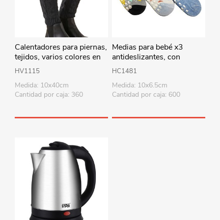
Calentadores para piernas,
Medias para bebé x3
tejidos, varios colores en
antideslizantes, con
bolsa
diseño, en bolsa
HV1115
HC1481
Medida: 10x40cm
Medida: 10x6.5cm
Cantidad por caja: 360
Cantidad por caja: 600