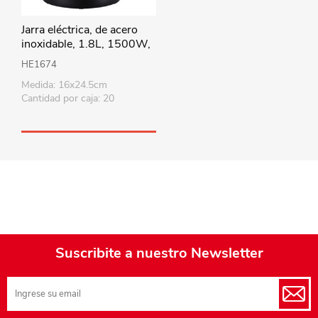
Jarra eléctrica, de acero
inoxidable, 1.8L, 1500W,
en caja, WINNING STAR
HE1674
Medida: 16x24.5cm
Cantidad por caja: 20
Suscribite a nuestro Newsletter