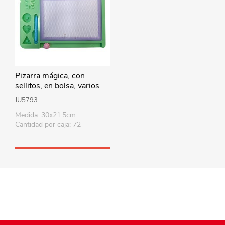
Pizarra mágica, con
sellitos, en bolsa, varios
colores
JU5793
Medida: 30x21.5cm
Cantidad por caja: 72