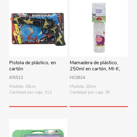
Pistola de plástico, en
Mamadera de plástico,
cartón
250ml en cartón, MI-K,
varios diseños
JO5512
HC0824
Medida: 26cm
Medida: 20cm
Cantidad por caja: 312
Cantidad por caja: 36