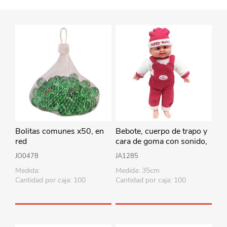
Bolitas comunes x50, en
Bebote, cuerpo de trapo y
red
cara de goma con sonido,
35cm varios colores en
JO0478
JA1285
bolsa
Medida:
Medida: 35cm
Cantidad por caja: 100
Cantidad por caja: 100