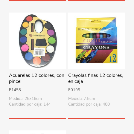
Acuarelas 12 colores, con
Crayolas finas 12 colores,
pincel
en caja
E1458
E0195
Medida: 25x16cm
Medida: 7.5cm
Cantidad por caja: 144
Cantidad por caja: 480