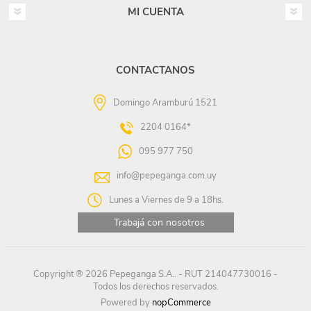
MI CUENTA
CONTACTANOS
Domingo Aramburú 1521
2204 0164*
095 977 750
info@pepeganga.com.uy
Lunes a Viernes de 9 a 18hs.
Trabajá con nosotros
Copyright ® 2026 Pepeganga S.A.. - RUT 214047730016 -
Todos los derechos reservados.
Powered by
nopCommerce