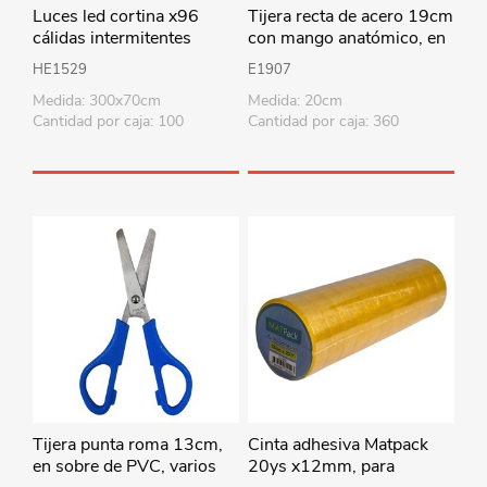
Luces led cortina x96
Tijera recta de acero 19cm
cálidas intermitentes
con mango anatómico, en
220V 3metros x70cm, en
cartón
HE1529
E1907
caja
Medida: 300x70cm
Medida: 20cm
Cantidad por caja: 100
Cantidad por caja: 360
Tijera punta roma 13cm,
Cinta adhesiva Matpack
en sobre de PVC, varios
20ys x12mm, para