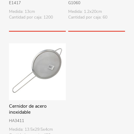
colores
cintero, PACK x12 rollos
E1417
G1060
Medida: 13cm
Medida: 1.2x20cm
Cantidad por caja: 1200
Cantidad por caja: 60
Cernidor de acero
inoxidable
HA3411
Medida: 13.5x29.5x4cm