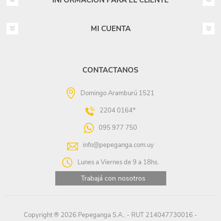
INFORMACIÓN PARA EL CLIENTE
MI CUENTA
CONTACTANOS
Domingo Aramburú 1521
2204 0164*
095 977 750
info@pepeganga.com.uy
Lunes a Viernes de 9 a 18hs.
Trabajá con nosotros
Copyright ® 2026 Pepeganga S.A.. - RUT 214047730016 -