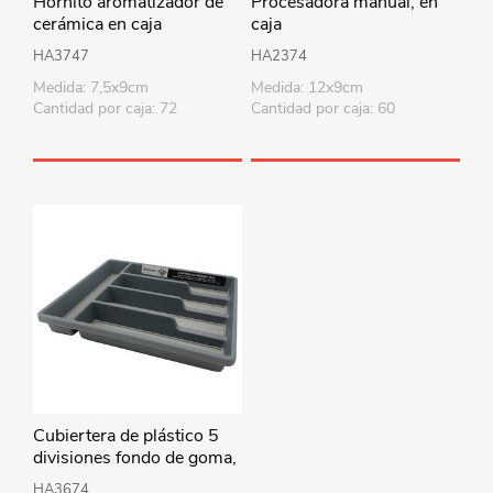
Hornito aromatizador de
Procesadora manual, en
cerámica en caja
caja
HA3747
HA2374
Medida: 7,5x9cm
Medida: 12x9cm
Cantidad por caja: 72
Cantidad por caja: 60
Cubiertera de plástico 5
divisiones fondo de goma,
2 colores
HA3674