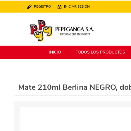
REGISTRO
INICIAR SESIÓN
INICIO
TODOS LOS PRODUCTOS
Berlina
Filippo
Mate 210ml Berlina NEGRO, dobl
MATPack
XALINGO
Alklin
Winning Star