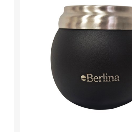
Berlina Air
GPLAST
BERLINA GLASS
GALA
Berlina Home Muebles
Berlina Outdoor
HOCO
PILTUR
KEMEI
Beauty Angel
Ninguna
Sote