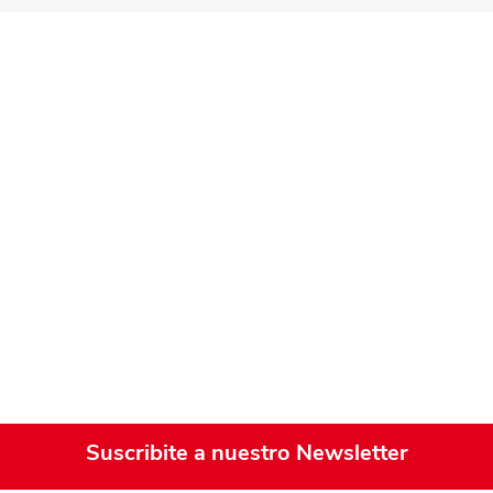
Playa y piscina
Juguetes para jardín
Rodados
Mobiliario-adornos-acces.
Instrumentos musicales
Casas,castillos y muebles
Amansaloco-spinner-
trompo
Ciencia
Juegos de salón
Bloques para armar
Suscribite a nuestro Newsletter