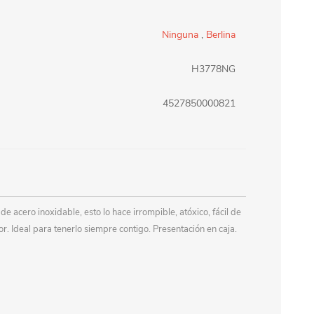
erlina Travel
mom
Ninguna
,
Berlina
H3778NG
RAINHA
Maxeb
4527850000821
oofix
BEIFA
estway
Jilong
 acero inoxidable, esto lo hace irrompible, atóxico, fácil de
or. Ideal para tenerlo siempre contigo. Presentación en caja.
T&G
Armoric