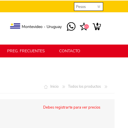
Montevideo - Uruguay
(0)
PREG. FRECUENTES
CONTACTO
elmax
Berlina Home
Inicio
Todos los productos
erlina Home Jardín
Berlina Home Textil
Debes registrarte para ver precios
KLGO
SHPLAST