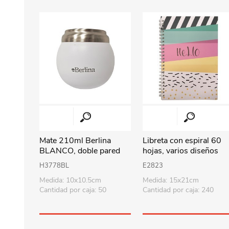
Mate 210ml Berlina
Libreta con espiral 60
BLANCO, doble pared
hojas, varios diseños
de acero inoxidable en
H3778BL
E2823
caja
Medida: 10x10.5cm
Medida: 15x21cm
Cantidad por caja: 50
Cantidad por caja: 240