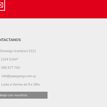
NTACTANOS
Domingo Aramburú 1521
2204 0164*
095 977 750
info@pepeganga.com.uy
Lunes a Viernes de 9 a 18hs.
abajá con nosotros