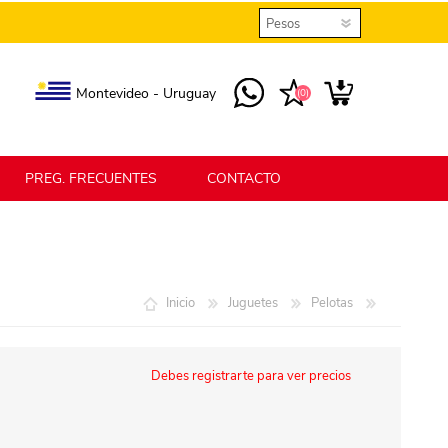
Montevideo - Uruguay
(0)
PREG. FRECUENTES
CONTACTO
elmax
Berlina Home
Inicio
Juguetes
Pelotas
erlina Home Jardín
Berlina Home Textil
Debes registrarte para ver precios
KLGO
SHPLAST