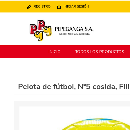
REGISTRO
INICIAR SESIÓN
INICIO
TODOS LOS PRODUCTOS
Berlina
Filippo
Pelota de fútbol, Nº5 cosida, Fil
MATPack
XALINGO
Alklin
Winning Star