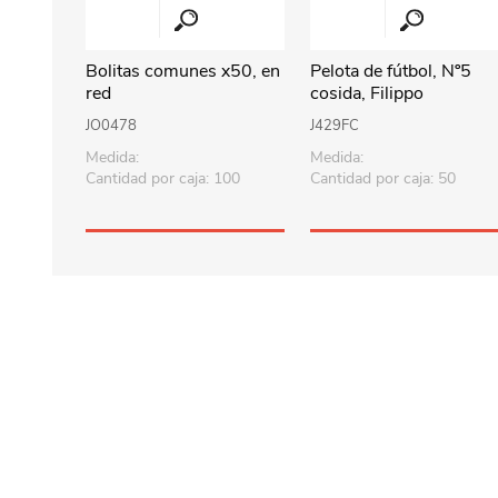
Bolitas comunes x50, en
Pelota de fútbol, Nº5
red
cosida, Filippo
JO0478
J429FC
Medida:
Medida:
Cantidad por caja: 100
Cantidad por caja: 50