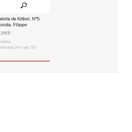
elota de fútbol, Nº5
osida, Filippo
429ER
edida:
antidad por caja: 50