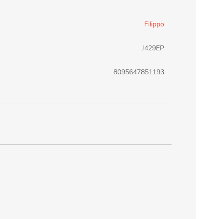
erlina Travel
mom
Filippo
J429EP
RAINHA
Maxeb
8095647851193
oofix
BEIFA
estway
Jilong
T&G
Armoric