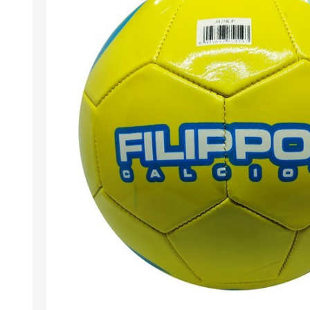
Berlina Air
GPLAST
BERLINA GLASS
GALA
Berlina Home Muebles
Berlina Outdoor
HOCO
PILTUR
KEMEI
Beauty Angel
Ninguna
Sote