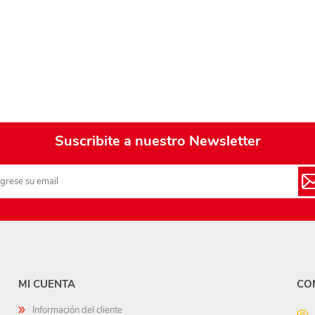
Playa y piscina
Juguetes para jardín
Rodados
Mobiliario-adornos-acces.
Instrumentos musicales
Suscribite a nuestro Newsletter
Casas,castillos y muebles
Amansaloco-spinner-
trompo
Ciencia
Juegos de salón
Bloques para armar
MI CUENTA
CO
Información del cliente