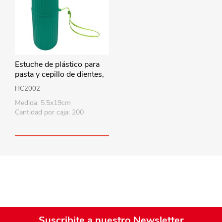
Estuche de plástico para
pasta y cepillo de dientes,
varios colores
HC2002
Medida: 5.5x19cm
Cantidad por caja: 200
Suscribite a nuestro Newsletter