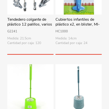
Tendedero colgante de
Cubiertos infantiles de
plástico 12 palillos, varios
plástico x2, en blister, MI-
colores
K
G2241
HC1000
Medida: 21.5cm
Medida: 14cm
Cantidad por caja: 120
Cantidad por caja: 24