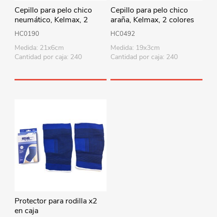
Cepillo para pelo chico
Cepillo para pelo chico
neumático, Kelmax, 2
araña, Kelmax, 2 colores
colores
HC0190
HC0492
Medida: 21x6cm
Medida: 19x3cm
Cantidad por caja: 240
Cantidad por caja: 240
Protector para rodilla x2
en caja