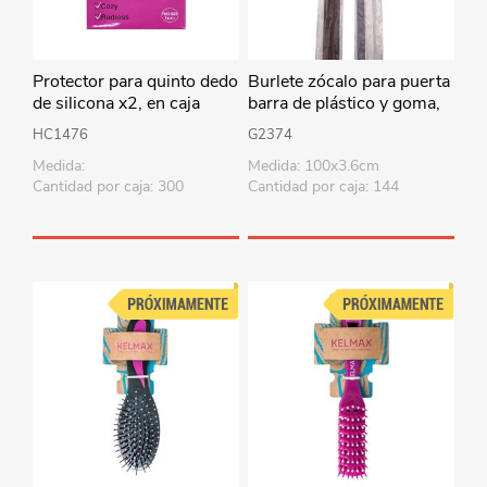
Protector para quinto dedo
Burlete zócalo para puerta
de silicona x2, en caja
barra de plástico y goma,
en bolsa, varios colores
HC1476
G2374
Medida:
Medida: 100x3.6cm
Cantidad por caja: 300
Cantidad por caja: 144