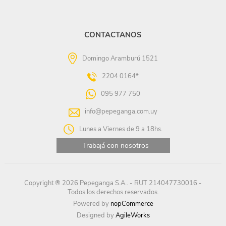
CONTACTANOS
Domingo Aramburú 1521
2204 0164*
095 977 750
info@pepeganga.com.uy
Lunes a Viernes de 9 a 18hs.
Trabajá con nosotros
Copyright ® 2026 Pepeganga S.A.. - RUT 214047730016 -
Todos los derechos reservados.
Powered by
nopCommerce
Designed by
AgileWorks