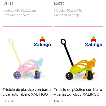
AMARILLO
JU8412
JU6782
Medida: 49x50x120cm
Medida: 40x52x75cm
Cantidad por caja: 1
Cantidad por caja: 1
Triciclo de plástico con barra
Triciclo de plástico con barra
y canasto, abeja, XALINGO
y canasto, robot, XALINGO
en caja
en caja
JU6784
JU6785