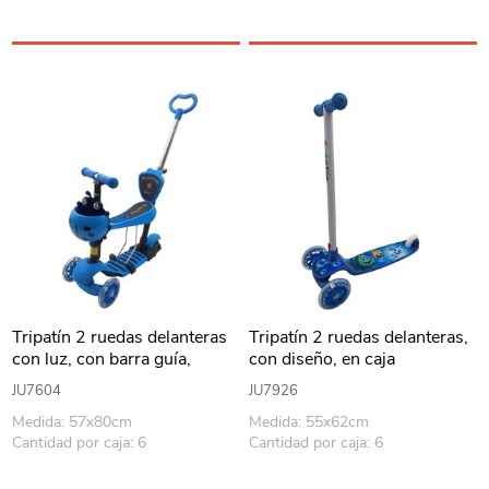
Tripatín 2 ruedas delanteras
Tripatín 2 ruedas delanteras,
con luz, con barra guía,
con diseño, en caja
asiento desmontable y
JU7604
JU7926
canasto, en caja varios
Medida: 57x80cm
Medida: 55x62cm
colores
Cantidad por caja: 6
Cantidad por caja: 6