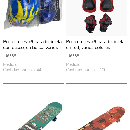
Protectores x6 para bicicleta
Protectores x6 para bicicleta,
con casco, en bolsa, varios
en red, varios colores
colores
JU6385
JU6388
Medida:
Medida:
Cantidad por caja: 44
Cantidad por caja: 100