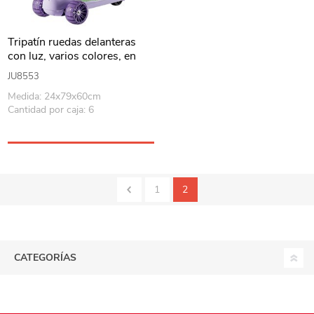
Tripatín ruedas delanteras
con luz, varios colores, en
caja
JU8553
Medida: 24x79x60cm
Cantidad por caja: 6
1
2
CATEGORÍAS