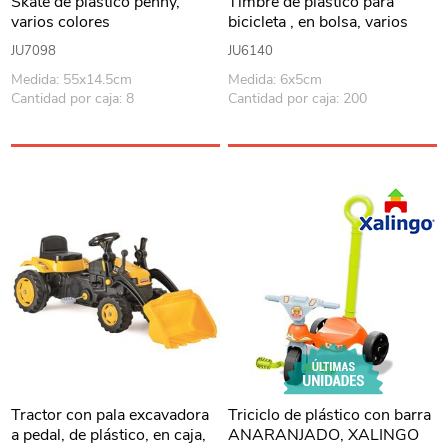
Skate de plástico penny,
Timbre de plástico para
varios colores
bicicleta , en bolsa, varios
colores
JU7098
JU6140
Medida: 55x14.5cm
Medida: 6x5cm
Cantidad por caja: 8
Cantidad por caja: 200
Tractor con pala excavadora
Triciclo de plástico con barra
a pedal, de plástico, en caja,
ANARANJADO, XALINGO