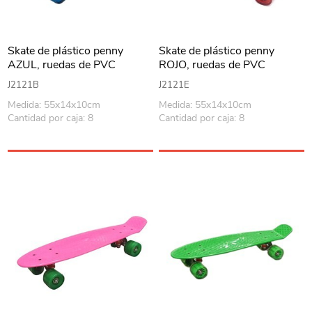
Skate de plástico penny
Skate de plástico penny
AZUL, ruedas de PVC
ROJO, ruedas de PVC
anchas, trucks de metal
anchas, trucks de metal
J2121B
J2121E
Medida: 55x14x10cm
Medida: 55x14x10cm
Cantidad por caja: 8
Cantidad por caja: 8