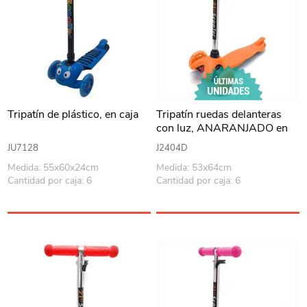
Tripatín de plástico, en caja
Tripatín ruedas delanteras
con luz, ANARANJADO en
caja
JU7128
J2404D
Medida: 55x60x24cm
Medida: 53x64cm
Cantidad por caja: 6
Cantidad por caja: 6