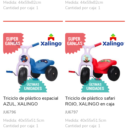
Medida: 44x59x82cm
Medida: 44x59x82cm
Cantidad por caja: 1
Cantidad por caja: 1
Triciclo de plástico espacial
Triciclo de plástico safari
AZUL, XALINGO
ROJO, XALINGO en caja
JU6796
JU6797
Medida: 40x55x51.5cm
Medida: 40x55x51.5cm
Cantidad por caja: 1
Cantidad por caja: 1