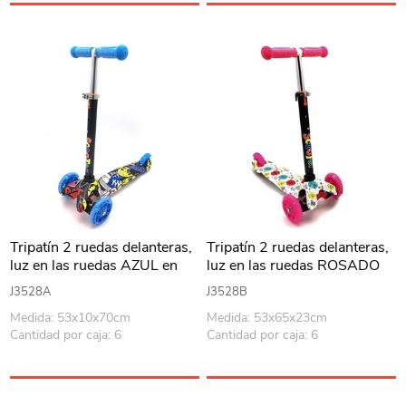
Tripatín 2 ruedas delanteras,
Tripatín 2 ruedas delanteras,
luz en las ruedas AZUL en
luz en las ruedas ROSADO
caja
en caja
J3528A
J3528B
Medida: 53x10x70cm
Medida: 53x65x23cm
Cantidad por caja: 6
Cantidad por caja: 6