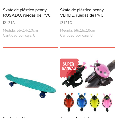
Skate de plástico penny
Skate de plástico penny
ROSADO, ruedas de PVC
VERDE, ruedas de PVC
anchas, trucks de metal
anchas, trucks de metal
J2121A
J2121C
Medida: 55x14x10cm
Medida: 56x15x10cm
Cantidad por caja: 8
Cantidad por caja: 8