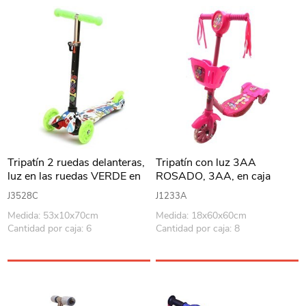
Tripatín 2 ruedas delanteras,
Tripatín con luz 3AA
luz en las ruedas VERDE en
ROSADO, 3AA, en caja
caja
J3528C
J1233A
Medida: 53x10x70cm
Medida: 18x60x60cm
Cantidad por caja: 6
Cantidad por caja: 8