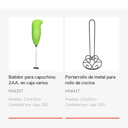
Batidor para capuchino,
Portarrollo de metal para
2AA, en caja varios
rollo de cocina
colores
HA2257
HA4417
Medida: 21x4.5cm
Medida: 13x28cm
Cantidad por caja: 200
Cantidad por caja: 200