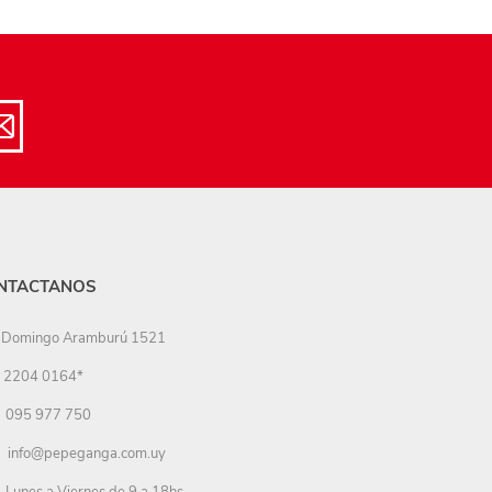
NTACTANOS
Domingo Aramburú 1521
2204 0164*
095 977 750
info@pepeganga.com.uy
Lunes a Viernes de 9 a 18hs.