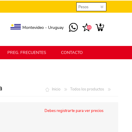
Montevideo - Uruguay
(0)
PREG. FRECUENTES
CONTACTO
elmax
Berlina Home
a
Inicio
Todos los productos
erlina Home Jardín
Berlina Home Textil
Debes registrarte para ver precios
KLGO
SHPLAST