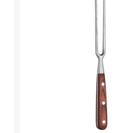
Berlina Air
GPLAST
BERLINA GLASS
GALA
Berlina Home Muebles
Berlina Outdoor
HOCO
PILTUR
KEMEI
Beauty Angel
Ninguna
Sote