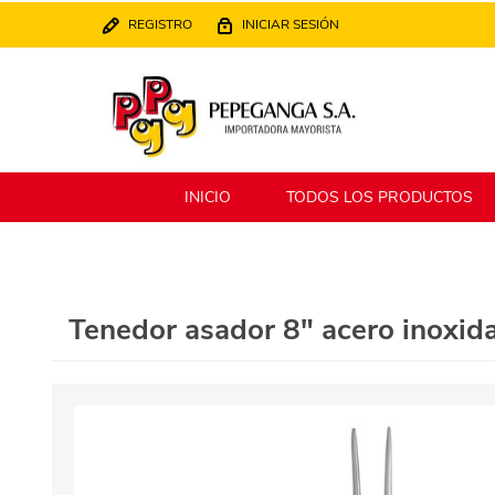
REGISTRO
INICIAR SESIÓN
INICIO
TODOS LOS PRODUCTOS
Berlina
Filippo
Tenedor asador 8" acero inox
MATPack
XALINGO
Alklin
Winning Star