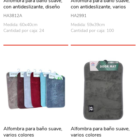
Alfombra para baño suave,
Alfombra para baño suave,
con antideslizante, diseño
con antideslizante, varios
mármol
colores
HA3812A
HA2991
Medida: 60x40cm
Medida: 59x39cm
Cantidad por caja: 24
Cantidad por caja: 100
Alfombra para baño suave,
Alfombra para baño suave,
varios colores
varios colores