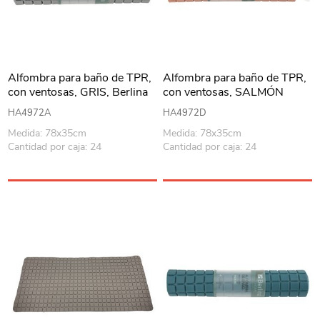
Alfombra para baño de TPR,
Alfombra para baño de TPR,
con ventosas, GRIS, Berlina
con ventosas, SALMÓN
Home
Berlina Home
HA4972A
HA4972D
Medida: 78x35cm
Medida: 78x35cm
Cantidad por caja: 24
Cantidad por caja: 24