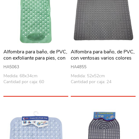
Alfombra para baño, de PVC,
Alfombra para baño, de PVC,
con exfoliante para pies, con
con ventosas varios colores
ventosas, varios colores
HA5063
HA4855
Medida: 68x34cm
Medida: 52x52cm
Cantidad por caja: 60
Cantidad por caja: 24