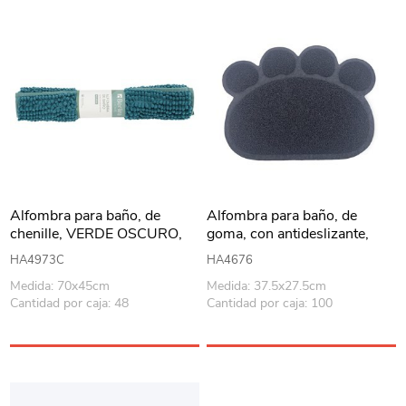
Alfombra para baño, de
Alfombra para baño, de
chenille, VERDE OSCURO,
goma, con antideslizante,
Berlina Home
varios colores
HA4973C
HA4676
Medida: 70x45cm
Medida: 37.5x27.5cm
Cantidad por caja: 48
Cantidad por caja: 100