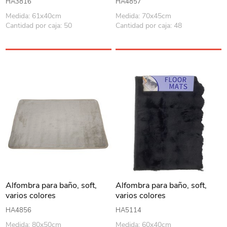
HA3816
HA4857
Medida: 61x40cm
Medida: 70x45cm
Cantidad por caja: 50
Cantidad por caja: 48
Alfombra para baño, soft,
Alfombra para baño, soft,
varios colores
varios colores
HA4856
HA5114
Medida: 80x50cm
Medida: 60x40cm