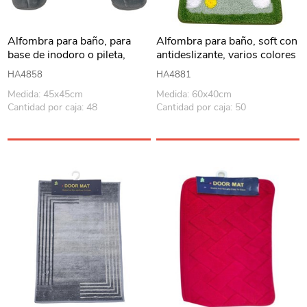
Alfombra para baño, para
Alfombra para baño, soft con
base de inodoro o pileta,
antideslizante, varios colores
varios colores
HA4858
HA4881
Medida: 45x45cm
Medida: 60x40cm
Cantidad por caja: 48
Cantidad por caja: 50