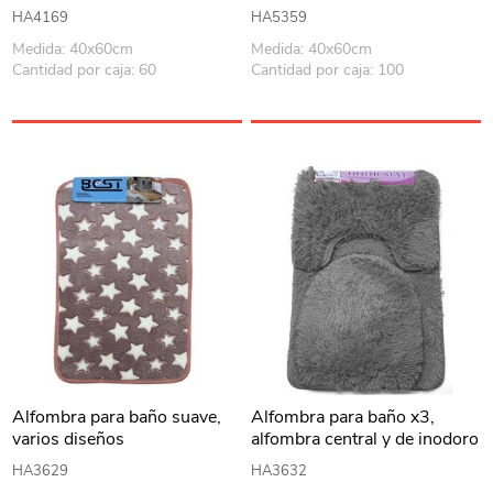
HA4169
HA5359
Medida: 40x60cm
Medida: 40x60cm
Cantidad por caja: 60
Cantidad por caja: 100
Alfombra para baño suave,
Alfombra para baño x3,
varios diseños
alfombra central y de inodoro
o pileta cubre tapa, varios
HA3629
HA3632
diseños