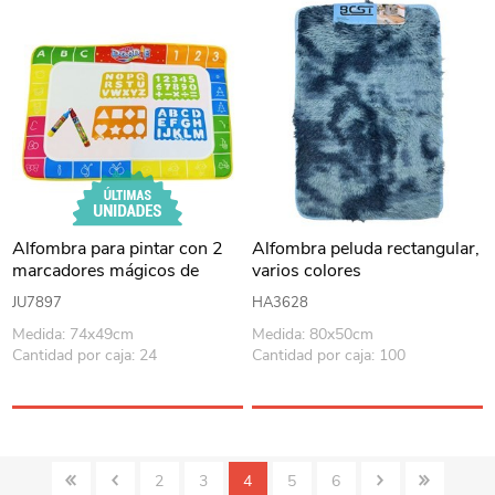
Alfombra para pintar con 2
Alfombra peluda rectangular,
marcadores mágicos de
varios colores
agua, 4 stencil en caja
JU7897
HA3628
Medida: 74x49cm
Medida: 80x50cm
Cantidad por caja: 24
Cantidad por caja: 100
2
3
4
5
6