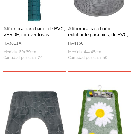
Alfombra para baño, de PVC,
Alfombra para baño,
VERDE, con ventosas
exfoliante para pies, de PVC,
con ventosas varios colores
HA3811A
HA4156
Medida: 69x39cm
Medida: 44x45cm
Cantidad por caja: 24
Cantidad por caja: 50