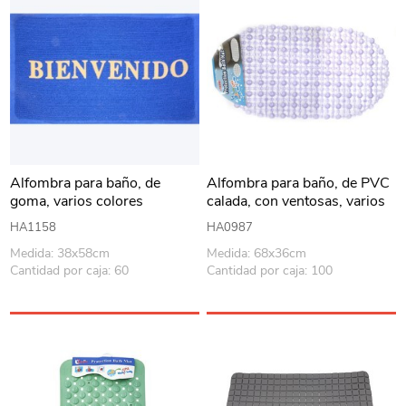
Alfombra para baño, de
Alfombra para baño, de PVC
goma, varios colores
calada, con ventosas, varios
colores
HA1158
HA0987
Medida: 38x58cm
Medida: 68x36cm
Cantidad por caja: 60
Cantidad por caja: 100