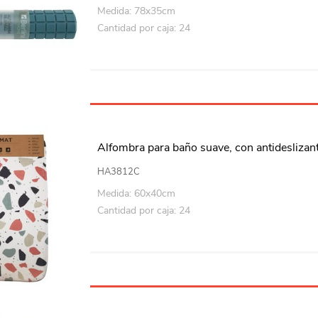
Playa y piscina
Medida: 78x35cm
Cantidad por caja: 24
Juguetes para jardín
Rodados
Mobiliario-adornos-acces.
Instrumentos musicales
Alfombra para baño suave, con antidesliza
Casas,castillos y muebles
HA3812C
Amansaloco-spinner-
trompo
Medida: 60x40cm
Cantidad por caja: 24
Ciencia
Juegos de salón
Bloques para armar