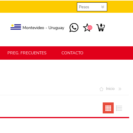
Montevideo - Uruguay
(0)
PREG. FRECUENTES
CONTACTO
elmax
Berlina Home
Inicio
erlina Home Jardín
Berlina Home Textil
KLGO
SHPLAST