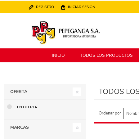
REGISTRO
INICIAR SESIÓN
INICIO
TODOS LOS PRODUCTOS
Berlina
Filippo
TODOS LO
OFERTA
MATPack
XALINGO
EN OFERTA
Ordenar por
MARCAS
Alklin
Winning Star