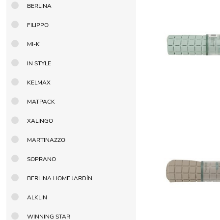
BERLINA
Berlina Air
GPLAST
FILIPPO
MI-K
BERLINA GLASS
GALA
IN STYLE
KELMAX
Berlina Home Muebles
Berlina Outdoor
MATPACK
XALINGO
HOCO
PILTUR
MARTINAZZO
SOPRANO
KEMEI
Beauty Angel
BERLINA HOME JARDÍN
ALKLIN
Ninguna
Sote
WINNING STAR