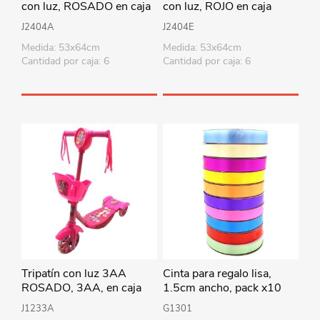
con luz, ROSADO en caja
con luz, ROJO en caja
J2404A
J2404E
Medida: 53x64cm
Medida: 53x64cm
Cantidad por caja: 6
Cantidad por caja: 6
Tripatín con luz 3AA
Cinta para regalo lisa,
ROSADO, 3AA, en caja
1.5cm ancho, pack x10
rollos de varios colores
J1233A
G1301