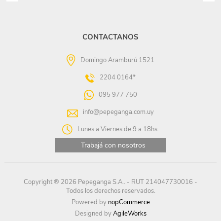
CONTACTANOS
Domingo Aramburú 1521
2204 0164*
095 977 750
info@pepeganga.com.uy
Lunes a Viernes de 9 a 18hs.
Trabajá con nosotros
Copyright ® 2026 Pepeganga S.A.. - RUT 214047730016 -
Todos los derechos reservados.
Powered by
nopCommerce
Designed by
AgileWorks