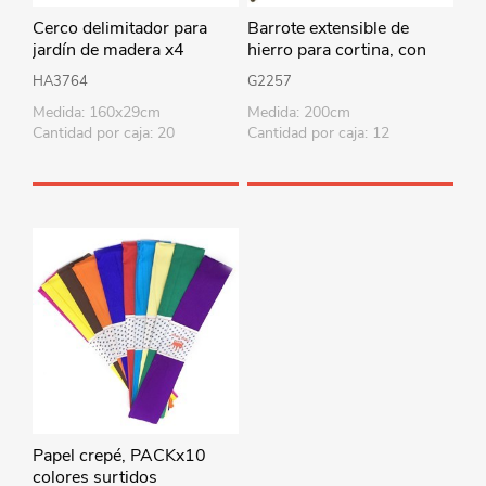
Cerco delimitador para
Barrote extensible de
jardín de madera x4
hierro para cortina, con
argollas, 1m a 2m, 3
HA3764
G2257
colores en caja
Medida: 160x29cm
Medida: 200cm
Cantidad por caja: 20
Cantidad por caja: 12
Papel crepé, PACKx10
colores surtidos