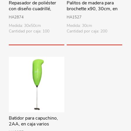
Repasador de poliéster
Palitos de madera para
con diseño cuadrillé,
brochette x90, 30cm, en
PACKx12, varios colores
bolsa
HA2874
HA1527
Medida: 30x50cm
Medida: 30cm
Cantidad por caja: 100
Cantidad por caja: 200
Batidor para capuchino,
2AA, en caja varios
colores